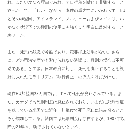
れ、またいかなる理由であれ、テロ行為を断じて非難する」と
述べた上で、「しかしながら、本件の重大性にかかわらず、EU
とその加盟国、アイスランド、ノルウェーおよびスイスは、い
かなる状況下での極刑の使用にも強くまた明白に反対する」と
表明した。
また「死刑は残忍で冷酷であり、犯罪抑止効果がない。さら
に、どの司法制度でも避けられない過誤は、極刑の場合は不可
逆である」と主張。日本政府に対し、死刑を廃止することを視
野に入れたモラトリアム（執行停止）の導入を呼びかけた。
現在EU加盟国28カ国では、すべて死刑が廃止されている。ま
た、カナダでも死刑制度は廃止されており、いまだに死刑制度
を残している米国では近年、州単位で死刑廃止に踏み切るとこ
ろが増加している。韓国では死刑制度は存在するが、1997年以
降の21年間、執行されていないという。