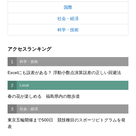
国際
社会・経済
科学・技術
アクセスランキング
1
科学・技術
Excelにも誤差がある？ 浮動小数点演算誤差の正しい回避法
2
Local
春の花が楽しめる 福島県内の散歩道
3
社会・経済
東京五輪開催まで500日 競技種目のスポーツピトグラムを発
表