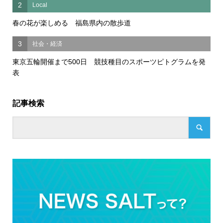
2
Local
春の花が楽しめる 福島県内の散歩道
3
社会・経済
東京五輪開催まで500日 競技種目のスポーツピトグラムを発
表
記事検索