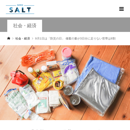
社会・経済
社会・経済
9月1日は「防災の日」 備蓄の量が3日分に足りない世帯は8割