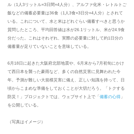
ル（1人3リットル×3日間×4人分）、アルファ化米・レトルトご
飯などの備蓄必要量は36食（1人3食×3日分×4人分）とされて
いる。これについて、水と米はどれぐらい備蓄すべきと思うか
質問したところ、平均回答値は水が26.1リットル、米が24.9食
分だった。これはそれぞれ、実際の必要量に対して約1日分の
備蓄量が足りていないことを意味している。
6月18日に起きた大阪府北部地震や、6月末から7月初旬にかけ
て西日本を襲った豪雨など、多くの自然災害に見舞われた今
年。予測が難しい大規模災害に備え、正しい知識を持って、日
頃からこまめな準備をしておくことが大切だろう。「トクする
防災！」プロジェクトでは、ウェブサイト上で「
備蓄の心得
」
を公開している。
（写真はイメージ）