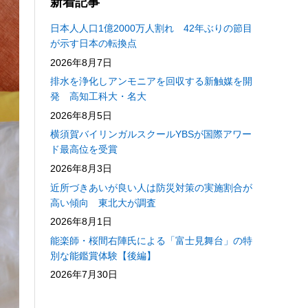
新着記事
日本人人口1億2000万人割れ 42年ぶりの節目
が示す日本の転換点
2026年8月7日
排水を浄化しアンモニアを回収する新触媒を開
発 高知工科大・名大
2026年8月5日
横須賀バイリンガルスクールYBSが国際アワー
ド最高位を受賞
2026年8月3日
近所づきあいが良い人は防災対策の実施割合が
高い傾向 東北大が調査
2026年8月1日
能楽師・桜間右陣氏による「富士見舞台」の特
別な能鑑賞体験【後編】
2026年7月30日