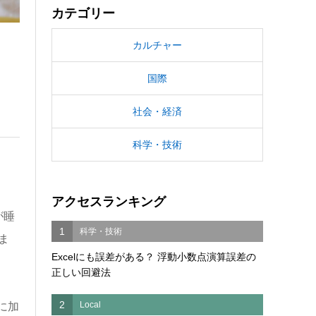
カテゴリー
カルチャー
国際
社会・経済
科学・技術
アクセスランキング
が睡
1
科学・技術
ま
Excelにも誤差がある？ 浮動小数点演算誤差の
正しい回避法
2
Local
に加