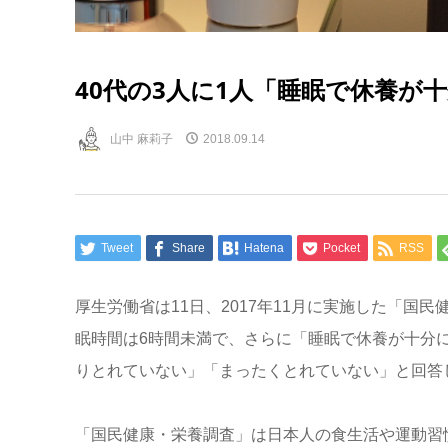
40代の3人に1人「睡眠で休養が
山中 麻莉子
2018.09.14
Tweet
Share
Hatena
Pocket
RSS
厚生労働省は11日、2017年11月に実施した「国
眠時間は6時間未満で、さらに「睡眠で休養が十分
りとれていない」「まったくとれていない」と回答し
「国民健康・栄養調査」は日本人の食生活や運動習