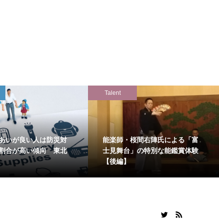
Talent
あいが良い人は防災対
能楽師・桜間右陣氏による「富
割合が高い傾向 東北
士見舞台」の特別な能鑑賞体験
【後編】