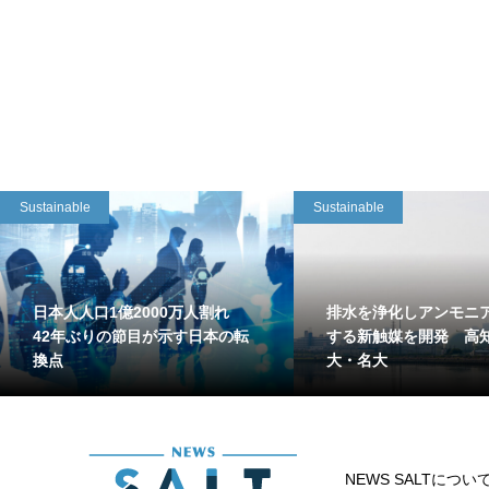
Sustainable
Sustainable
日本人人口1億2000万人割れ
排水を浄化しアンモニ
42年ぶりの節目が示す日本の転
する新触媒を開発 高
換点
大・名大
NEWS SALTについ