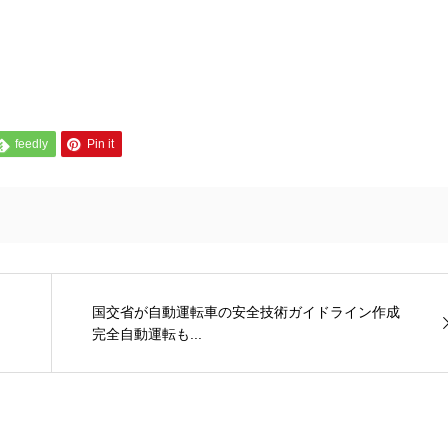
feedly
Pin it
国交省が自動運転車の安全技術ガイドライン作成
完全自動運転も...