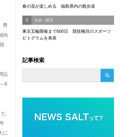
春の花が楽しめる 福島県内の散歩道
3
社会・経済
、男
東京五輪開催まで500日 競技種目のスポーツ
傾向
ピトグラムを発表
関
記事検索
間以
～6
また
年
3人に