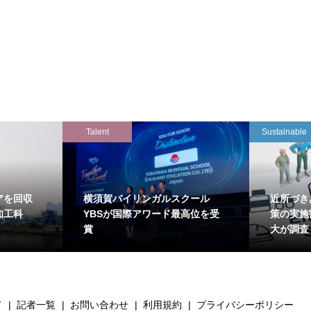
Talent
Sustainable
アを回収
横須賀バイリンガルスクール
近所づき
知工科
YBSが国際アワード最高位を受
策の実施
賞
大が調査
て
記者一覧
お問い合わせ
利用規約
プライバシーポリシー