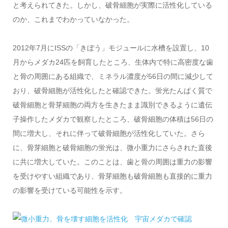
と考えられてきた。しかし、破骨細胞が実際に活性化している
のか、これまでわかっていなかった。
2012年7月にISSの「きぼう」モジュールに水槽を設置し、10
月からメダカ24匹を飼育したところ、生体内で特に高密度な歯
と骨の周囲にある組織で、ミネラル濃度が56日の間に減少して
おり、破骨細胞が活性化したと確認できた。蛍光たんぱく質で
破骨細胞と骨芽細胞の両方を生きたまま識別できるように遺伝
子操作したメダカで観察したところ、破骨細胞の体積は56日の
間に増大し、それに伴って破骨細胞が活性化していた。さら
に、骨芽細胞と破骨細胞の蛍光は、微小重力にさらされた直後
に共に増大していた。このことは、歯と骨の周囲は重力の影響
を受けやすい組織であり、骨芽細胞も破骨細胞も直接的に重力
の影響を受けている可能性を示す。