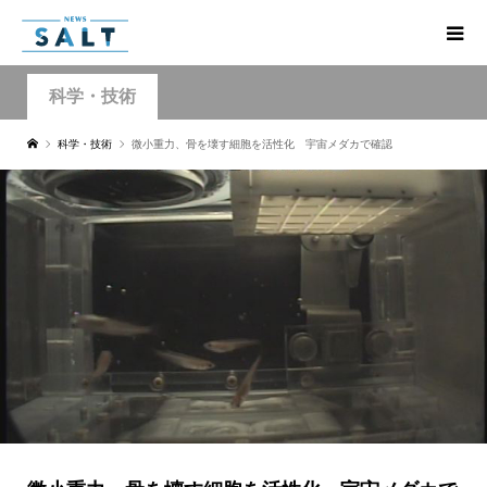
科学・技術
科学・技術
微小重力、骨を壊す細胞を活性化 宇宙メダカで確認