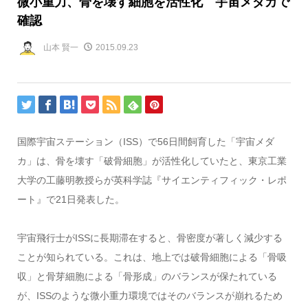
微小重力、骨を壊す細胞を活性化 宇宙メダカで
確認
山本 賢一
2015.09.23
国際宇宙ステーション（ISS）で56日間飼育した「宇宙メダ
カ」は、骨を壊す「破骨細胞」が活性化していたと、東京工業
大学の工藤明教授らが英科学誌『サイエンティフィック・レポ
ート』で21日発表した。
宇宙飛行士がISSに長期滞在すると、骨密度が著しく減少する
ことが知られている。これは、地上では破骨細胞による「骨吸
収」と骨芽細胞による「骨形成」のバランスが保たれている
が、ISSのような微小重力環境ではそのバランスが崩れるため