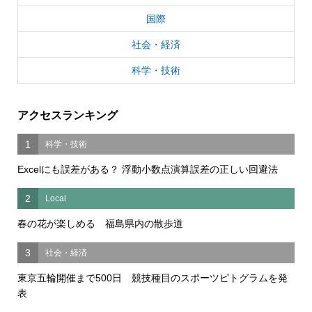
国際
社会・経済
科学・技術
アクセスランキング
1
科学・技術
Excelにも誤差がある？ 浮動小数点演算誤差の正しい回避法
2
Local
春の花が楽しめる 福島県内の散歩道
3
社会・経済
東京五輪開催まで500日 競技種目のスポーツピトグラムを発
表