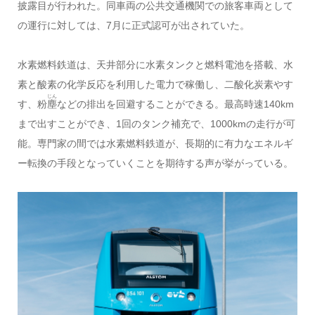
披露目が行われた。同車両の公共交通機関での旅客車両として
の運行に対しては、7月に正式認可が出されていた。
水素燃料鉄道は、天井部分に水素タンクと燃料電池を搭載、水
素と酸素の化学反応を利用した電力で稼働し、二酸化炭素やす
じん
す、粉
塵
などの排出を回避することができる。最高時速140km
まで出すことができ、1回のタンク補充で、1000kmの走行が可
能。専門家の間では水素燃料鉄道が、長期的に有力なエネルギ
ー転換の手段となっていくことを期待する声が挙がっている。