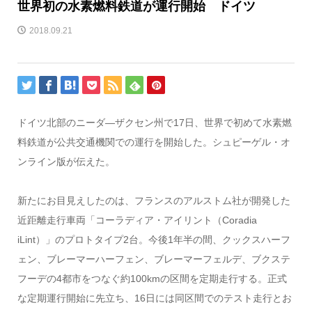
世界初の水素燃料鉄道が運行開始 ドイツ
2018.09.21
ドイツ北部のニーダ―ザクセン州で17日、世界で初めて水素燃
料鉄道が公共交通機関での運行を開始した。シュピーゲル・オ
ンライン版が伝えた。
新たにお目見えしたのは、フランスのアルストム社が開発した
近距離走行車両「コーラディア・アイリント（Coradia
iLint）」のプロトタイプ2台。今後1年半の間、クックスハーフ
ェン、ブレーマーハーフェン、ブレーマーフェルデ、ブクステ
フーデの4都市をつなぐ約100kmの区間を定期走行する。正式
な定期運行開始に先立ち、16日には同区間でのテスト走行とお