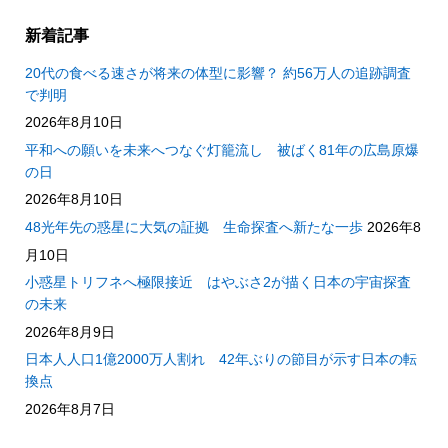
新着記事
20代の食べる速さが将来の体型に影響？ 約56万人の追跡調査
で判明
2026年8月10日
平和への願いを未来へつなぐ灯籠流し 被ばく81年の広島原爆
の日
2026年8月10日
48光年先の惑星に大気の証拠 生命探査へ新たな一歩
2026年8
月10日
小惑星トリフネへ極限接近 はやぶさ2が描く日本の宇宙探査
の未来
2026年8月9日
日本人人口1億2000万人割れ 42年ぶりの節目が示す日本の転
換点
2026年8月7日