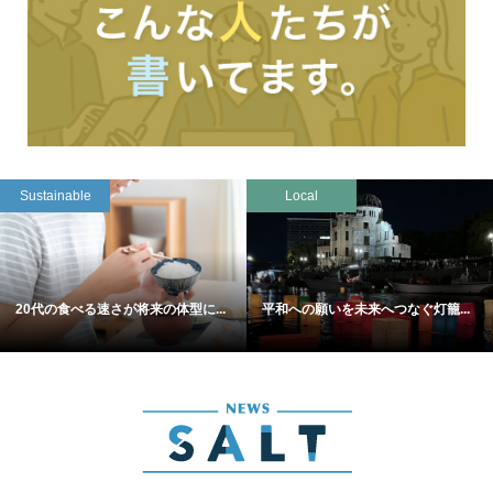
Sustainable
Local
20代の食べる速さが将来の体型に...
平和への願いを未来へつなぐ灯籠...