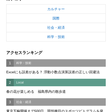
カルチャー
国際
社会・経済
科学・技術
アクセスランキング
1
科学・技術
Excelにも誤差がある？ 浮動小数点演算誤差の正しい回避法
2
Local
春の花が楽しめる 福島県内の散歩道
3
社会・経済
東京五輪開催まで500日 競技種目のスポーツピトグラムを発