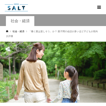
社会・経済
社会・経済
「働く親は楽しそう」か？ 親子間の会話が多いほど子どもが前向
き評価