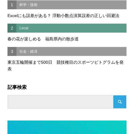
1
科学・技術
Excelにも誤差がある？ 浮動小数点演算誤差の正しい回避法
2
Local
春の花が楽しめる 福島県内の散歩道
3
社会・経済
東京五輪開催まで500日 競技種目のスポーツピトグラムを発
表
記事検索