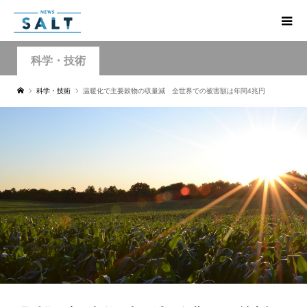
科学・技術
科学・技術
温暖化で主要穀物の収量減 全世界での被害額は年間4兆円