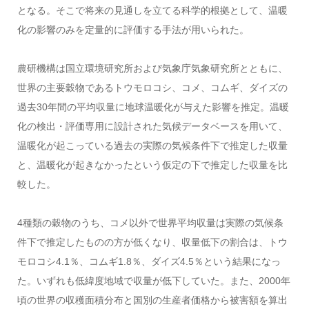
となる。そこで将来の見通しを立てる科学的根拠として、温暖
化の影響のみを定量的に評価する手法が用いられた。
農研機構は国立環境研究所および気象庁気象研究所とともに、
世界の主要穀物であるトウモロコシ、コメ、コムギ、ダイズの
過去30年間の平均収量に地球温暖化が与えた影響を推定。温暖
化の検出・評価専用に設計された気候データベースを用いて、
温暖化が起こっている過去の実際の気候条件下で推定した収量
と、温暖化が起きなかったという仮定の下で推定した収量を比
較した。
4種類の穀物のうち、コメ以外で世界平均収量は実際の気候条
件下で推定したものの方が低くなり、収量低下の割合は、トウ
モロコシ4.1％、コムギ1.8％、ダイズ4.5％という結果になっ
た。いずれも低緯度地域で収量が低下していた。また、2000年
頃の世界の収穫面積分布と国別の生産者価格から被害額を算出