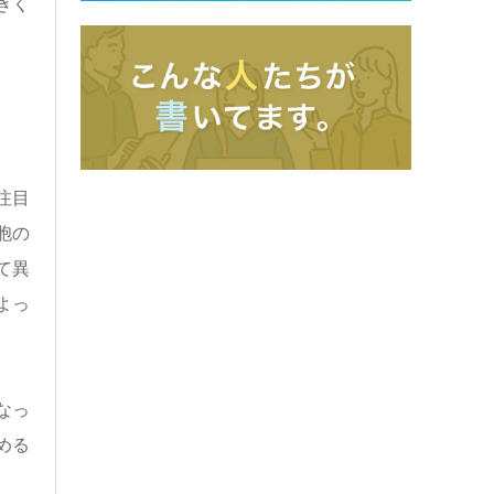
きく
注目
胞の
て異
よっ
なっ
める