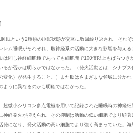
明
ム睡眠という2種類の睡眠状態が交互に数回繰り返され、それぞ
ンレム睡眠がそれぞれ、脳神経系の活動に大きな影響を与える
動は同じ神経細胞種であっても細胞間で100倍以上もばらつき
いるか否かは明らかではなかった。（発火活動とは、シナプス
の変化）が発生すること。）また脳はさまざまな領域に分かれ
のように異なるのかも明確ではなかった。
、超微小シリコン多点電極を用いて記録された睡眠時の神経細
に神経発火が抑えられ、その抑制は活動の低い細胞でより顕著
活発になり、発火活動の高い細胞でより強く高まっていた。海