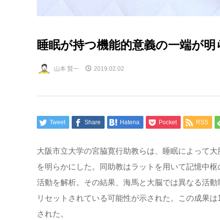
睡眠が持つ機能的意義の一端が明
山本 賢一
2019.02.02
Tweet
Share
Hatena
Pocket
RSS
大阪市立大学の宮脇寛行助教らは、睡眠によって大
を明らかにした。同助教はラットを用いて記憶中枢
活動を解析。その結果、海馬と大脳では異なる活動
リセットされている可能性が示された。この成果は
された。