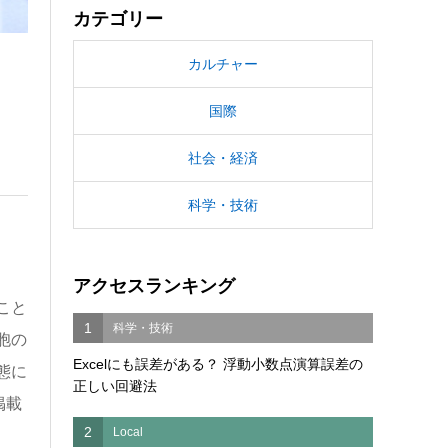
カテゴリー
カルチャー
国際
社会・経済
科学・技術
アクセスランキング
こと
1
科学・技術
胞の
Excelにも誤差がある？ 浮動小数点演算誤差の
態に
正しい回避法
掲載
2
Local