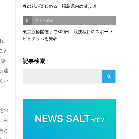
春の花が楽しめる 福島県内の散歩道
3
社会・経済
東京五輪開催まで500日 競技種目のスポーツ
ピトグラムを発表
れ
こと
記事検索
があ
伝達
てい
胞の
にみ
馬と