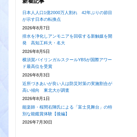
新着記事
日本人人口1億2000万人割れ 42年ぶりの節目
が示す日本の転換点
2026年8月7日
排水を浄化しアンモニアを回収する新触媒を開
発 高知工科大・名大
2026年8月5日
横須賀バイリンガルスクールYBSが国際アワー
ド最高位を受賞
2026年8月3日
近所づきあいが良い人は防災対策の実施割合が
高い傾向 東北大が調査
2026年8月1日
能楽師・桜間右陣氏による「富士見舞台」の特
別な能鑑賞体験【後編】
2026年7月30日