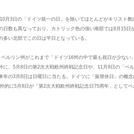
、10月3日の「ドイツ統一の日」を除いてほとんどがキリスト教
の日数も異なっており、カトリック色の強い南部では8月15日
の多い北部でこの日は平日となっている。
、ベルリン州がこれまで「ドイツ16州の中で最も祝日が少ない
に、5月8日の第2次大戦欧州終戦記念日や、11月9日の「ベ
来年の3月8日は日曜日に当たる。ドイツに「振替休日」の概念
外的に5月8日が「第2次大戦欧州終戦記念日75周年」としてベ