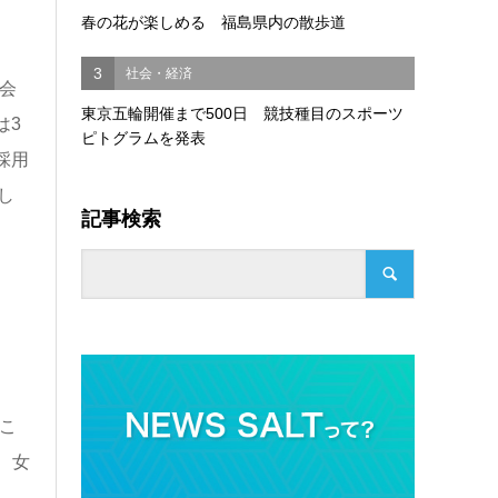
春の花が楽しめる 福島県内の散歩道
3
社会・経済
会
東京五輪開催まで500日 競技種目のスポーツ
は3
ピトグラムを発表
採用
し
記事検索
こ
、女