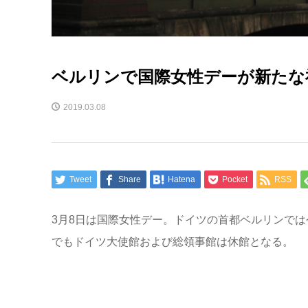
ベルリンで国際女性デーが新たな
2019.03.08
Tweet
Share
Hatena
Pocket
RSS
3月8日は国際女性デー。ドイツの首都ベルリンで
でもドイツ大使館および総領事館は休館となる。