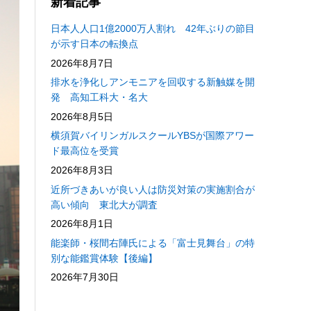
新着記事
日本人人口1億2000万人割れ 42年ぶりの節目
が示す日本の転換点
2026年8月7日
排水を浄化しアンモニアを回収する新触媒を開
発 高知工科大・名大
2026年8月5日
横須賀バイリンガルスクールYBSが国際アワー
ド最高位を受賞
2026年8月3日
近所づきあいが良い人は防災対策の実施割合が
高い傾向 東北大が調査
2026年8月1日
能楽師・桜間右陣氏による「富士見舞台」の特
別な能鑑賞体験【後編】
2026年7月30日