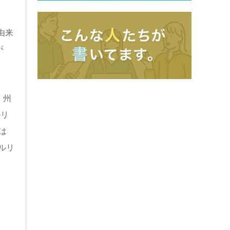
由来
が
」州
ルリ
は
ルリ