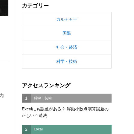
カテゴリー
カルチャー
国際
社会・経済
科学・技術
アクセスランキング
内
1
科学・技術
Excelにも誤差がある？ 浮動小数点演算誤差の
正しい回避法
2
Local