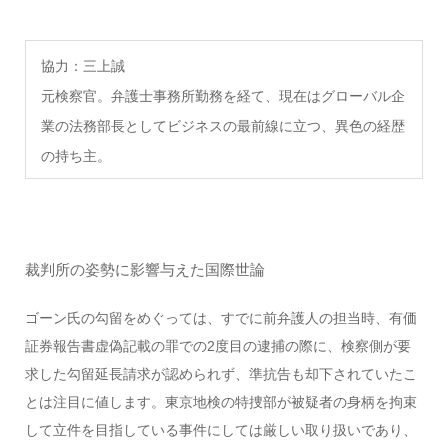
協力：三上誠
元検察官。弁護士事務所勤務を経て、現在はグローバル企
業の法務部長としてビジネスの最前線に立つ、異色の経歴
の持ち主。
裁判所の姿勢に影響与えた国際世論
ゴーン氏の勾留をめぐっては、すでに前弁護人の担当時、有価
証券報告書虚偽記載の罪での2度目の逮捕の際に、検察側が要
求した勾留延長請求が認められず、準抗告も却下されていたこ
とは注目に値します。東京地検の特捜部が被疑者の身柄を拘束
して立件を目指している事件にしては厳しい取り扱いであり、