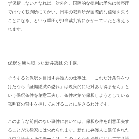
ず保釈しないとなれば、対外的、国際的な批判の矛先は検察庁
ではなく裁判所に向かい、日本の裁判所が国際的な信頼を失う
ことになる、という重圧が担当裁判官にかかっていたと考えら
れます。
保釈を勝ち取った新弁護団の手腕
そうすると保釈を目指す弁護人の仕事は、「これだけ条件をつ
けたなら『証拠隠滅の恐れ」は現実的に絶対あり得ません」と
いう保釈条件を創意工夫し、条件次第で保釈しようとしている
裁判官の背中を押してあげることに尽きるわけです。
このような前例のない事件においては、保釈条件を創意工夫す
ることが法律家には求められます。新たに弁護人に選任された
弘中弁護士とそのチームは、このような創造性において前弁護