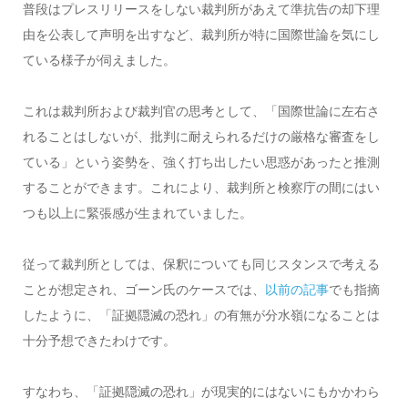
普段はプレスリリースをしない裁判所があえて準抗告の却下理
由を公表して声明を出すなど、裁判所が特に国際世論を気にし
ている様子が伺えました。
これは裁判所および裁判官の思考として、「国際世論に左右さ
れることはしないが、批判に耐えられるだけの厳格な審査をし
ている」という姿勢を、強く打ち出したい思惑があったと推測
することができます。これにより、裁判所と検察庁の間にはい
つも以上に緊張感が生まれていました。
従って裁判所としては、保釈についても同じスタンスで考える
ことが想定され、ゴーン氏のケースでは、
以前の記事
でも指摘
したように、「証拠隠滅の恐れ」の有無が分水嶺になることは
十分予想できたわけです。
すなわち、「証拠隠滅の恐れ」が現実的にはないにもかかわら