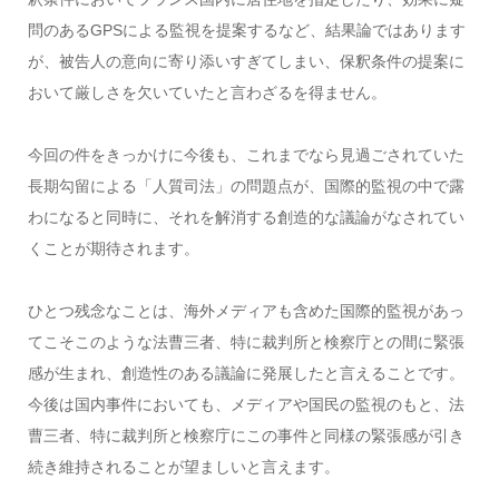
問のあるGPSによる監視を提案するなど、結果論ではあります
が、被告人の意向に寄り添いすぎてしまい、保釈条件の提案に
おいて厳しさを欠いていたと言わざるを得ません。
今回の件をきっかけに今後も、これまでなら見過ごされていた
長期勾留による「人質司法」の問題点が、国際的監視の中で露
わになると同時に、それを解消する創造的な議論がなされてい
くことが期待されます。
ひとつ残念なことは、海外メディアも含めた国際的監視があっ
てこそこのような法曹三者、特に裁判所と検察庁との間に緊張
感が生まれ、創造性のある議論に発展したと言えることです。
今後は国内事件においても、メディアや国民の監視のもと、法
曹三者、特に裁判所と検察庁にこの事件と同様の緊張感が引き
続き維持されることが望ましいと言えます。