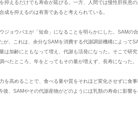
能を抑えるだけでも寿命が延びる。一方、人間では慢性肝疾患の
、合成を抑えるのは有害であると考えられている。
ウジョウバエが「短命」になることを明らかにした。SAMの
が、これは、余分なSAMを消費する代謝調節機構によってS
の量は加齢にともなって増え、代謝も活発になった。そこで研究
で調べたところ、年をとってもその量が増えず、長寿になった。
能力を高めることで、食べる量や質をそれほど変化させずに食事
今後、SAMやその代謝産物がどのようにほ乳類の寿命に影響を