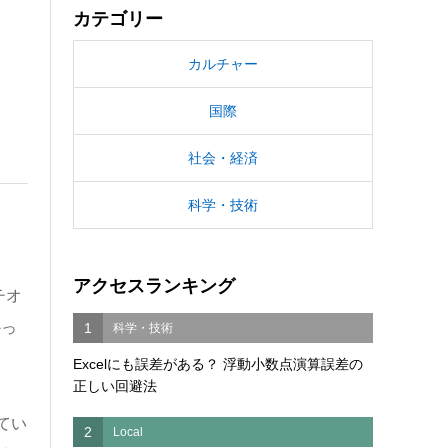
カテゴリー
カルチャー
国際
社会・経済
科学・技術
アクセスランキング
チオ
かっ
1
科学・技術
Excelにも誤差がある？ 浮動小数点演算誤差の
正しい回避法
てい
2
Local