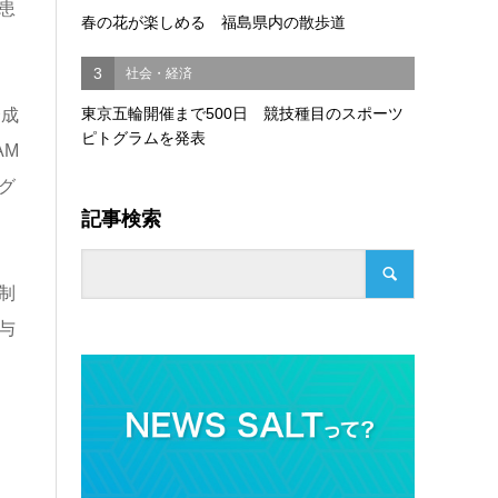
患
春の花が楽しめる 福島県内の散歩道
3
社会・経済
東京五輪開催まで500日 競技種目のスポーツ
合成
ピトグラムを発表
AM
グ
記事検索
制
与