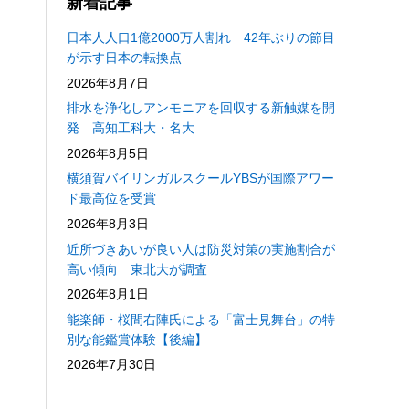
新着記事
日本人人口1億2000万人割れ 42年ぶりの節目
が示す日本の転換点
2026年8月7日
排水を浄化しアンモニアを回収する新触媒を開
発 高知工科大・名大
2026年8月5日
横須賀バイリンガルスクールYBSが国際アワー
ド最高位を受賞
2026年8月3日
近所づきあいが良い人は防災対策の実施割合が
高い傾向 東北大が調査
2026年8月1日
能楽師・桜間右陣氏による「富士見舞台」の特
別な能鑑賞体験【後編】
2026年7月30日