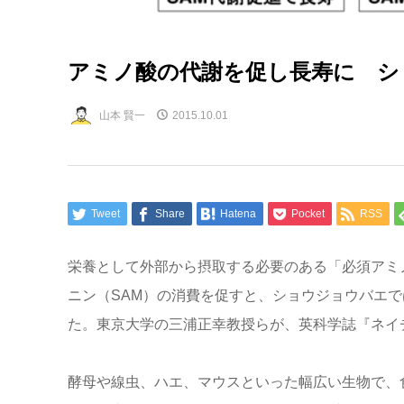
アミノ酸の代謝を促し長寿に シ
山本 賢一
2015.10.01
Tweet
Share
Hatena
Pocket
RSS
栄養として外部から摂取する必要のある「必須アミ
ニン（SAM）の消費を促すと、ショウジョウバエで
た。東京大学の三浦正幸教授らが、英科学誌『ネイ
酵母や線虫、ハエ、マウスといった幅広い生物で、