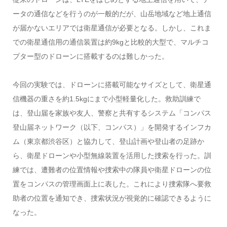
ータの通信などを行うのが一般的だが、山岳地域など地上通信
が届かないエリアでは衛星通信が必要となる。しかし、これま
での衛星通信用の通信装置は約9kgと比較的大型で、マルチコ
プター型のドローンに搭載するのは難しかった。
今回の実験では、ドローンに搭載可能なサイズとして、衛星通
信機器の重さを約1.5kgにまで小型軽量化した。救助訓練で
は、登山届を家族や友人、警察と共有するシステム「コンパス
登山届ネットワーク（以下、コンパス）」を開発するインフカ
ム（東京都渋谷区）と協力して、登山計画や登山者の足跡か
ら、衛星ドローンや小型無線装置を活用した捜索を行った。訓
練では、遭難者の位置情報や捜索中の隊員や衛星ドローンの位
置をコンパスの管理画面上に表した。これにより捜索隊へ要救
助者の位置を通知でき、捜索状況が視覚的に確認できるように
なった。