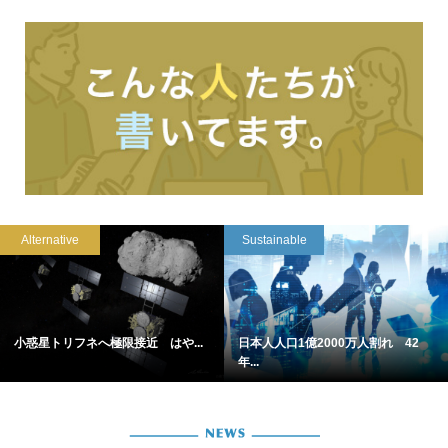
Alternative
Sustainable
小惑星トリフネへ極限接近 はや...
日本人人口1億2000万人割れ 42
年...