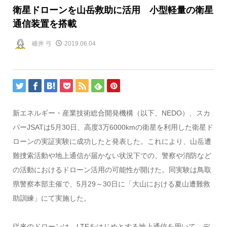
衛星ドローンを山岳救助に活用 小型軽量の衛星
通信装置を搭載
碓井 弓
2019.06.04
新エネルギー・産業技術総合開発機構（以下、NEDO）、スカ
パーJSATは5月30日、高度3万6000kmの衛星を利用した衛星ド
ローンの実証実験に成功したと発表した。これにより、山岳遭
難捜索活動や地上通信が届かない状況下での、警察や消防など
の活動におけるドローン活用の可能性が開けた。同実験は鳥取
県警察本部主催で、5月29～30日に「大山における夏山遭難救
助訓練」にて実施した。
従来のドローンは、LTEをはじめとする地上通信を用いて、デ