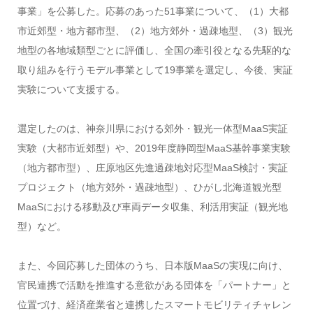
事業」を公募した。応募のあった51事業について、（1）大都
市近郊型・地方都市型、（2）地方郊外・過疎地型、（3）観光
地型の各地域類型ごとに評価し、全国の牽引役となる先駆的な
取り組みを行うモデル事業として19事業を選定し、今後、実証
実験について支援する。
選定したのは、神奈川県における郊外・観光一体型MaaS実証
実験（大都市近郊型）や、2019年度静岡型MaaS基幹事業実験
（地方都市型）、庄原地区先進過疎地対応型MaaS検討・実証
プロジェクト（地方郊外・過疎地型）、ひがし北海道観光型
MaaSにおける移動及び車両データ収集、利活用実証（観光地
型）など。
また、今回応募した団体のうち、日本版MaaSの実現に向け、
官民連携で活動を推進する意欲がある団体を「パートナー」と
位置づけ、経済産業省と連携したスマートモビリティチャレン