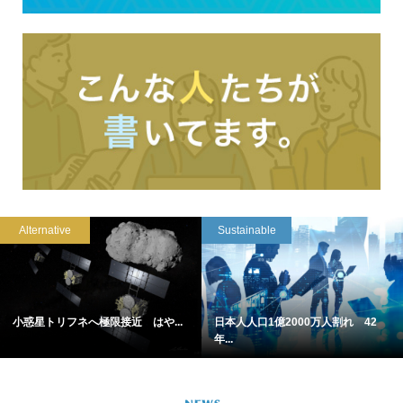
Alternative
Sustainable
小惑星トリフネへ極限接近 はや...
日本人人口1億2000万人割れ 42
年...