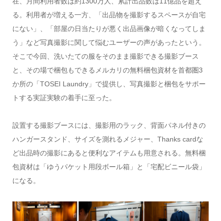
在、月間利用者数は約1300万人、累計出品数は11億品を超え
る。利用者が増える一方、「出品物を撮影するスペースが自宅
にない」、「部屋の日当たりが悪く出品画像が暗くなってしま
う」など写真撮影に関して悩むユーザーの声があったという。
そこで今回、洗いたての服をそのまま撮影できる撮影ブース
と、その場で梱包もできるメルカリの無料梱包資材を首都圏3
か所の「TOSEI Laundry」で提供し、写真撮影と梱包をサポー
トする実証実験の着手に至った。
設置する撮影ブースには、撮影用のラック、背面パネル付きの
ハンガースタンド、サイズを測れるメジャー、Thanks cardな
ど出品時の撮影にあると便利なアイテムも用意される。無料梱
包資材は「ゆうパケット用段ボール箱」と「宅配ビニール袋」
になる。