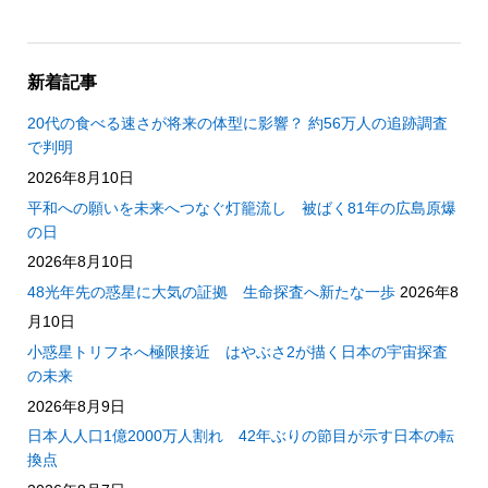
新着記事
20代の食べる速さが将来の体型に影響？ 約56万人の追跡調査
で判明
2026年8月10日
平和への願いを未来へつなぐ灯籠流し 被ばく81年の広島原爆
の日
2026年8月10日
48光年先の惑星に大気の証拠 生命探査へ新たな一歩
2026年8
月10日
小惑星トリフネへ極限接近 はやぶさ2が描く日本の宇宙探査
の未来
2026年8月9日
日本人人口1億2000万人割れ 42年ぶりの節目が示す日本の転
換点