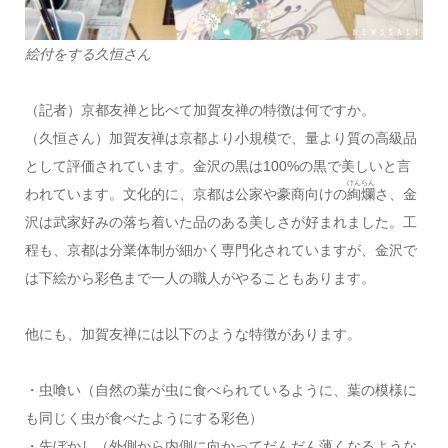
絵付をする久恒さん
（記者）京都友禅と比べて加賀友禅の特徴は何ですか。
（久恒さん）加賀友禅は京都より小規模で、量より質の高級品
として評価されています。金沢の黒は100%の黒で美しいと言
けんらん
われています。文化的に、京都は公家や豪商向けの
絢爛
さ、金
沢は武家好みの落ち着いた品のある美しさが好まれました。工
程も、京都は分業体制が細かく専門化されていますが、金沢で
は下絵から彩色まで一人の職人がやることもあります。
他にも、加賀友禅には以下のような特徴があります。
・虫喰い（自然の葉が虫に食べられているように、葉の模様に
も同じく虫が食べたようにする彩色）
・先ぼかし（外側から内側に向かってだんだん薄くなるような