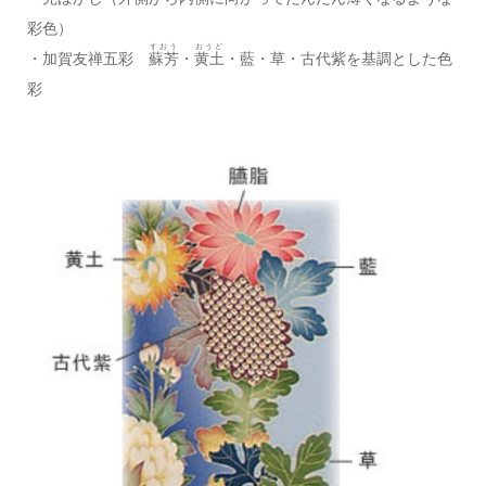
彩色）
すおう
おうど
・加賀友禅五彩
蘇芳
・
黄土
・藍・草・古代紫を基調とした色
彩