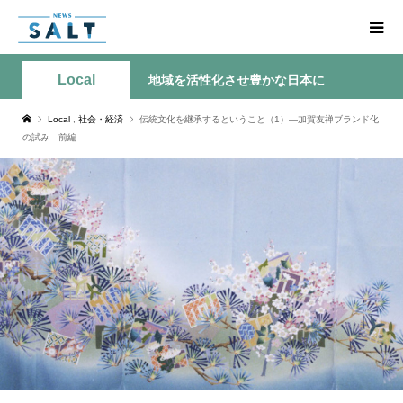
Local
地域を活性化させ豊かな日本に
Local
,
社会・経済
伝統文化を継承するということ（1）―加賀友禅ブランド化
の試み 前編