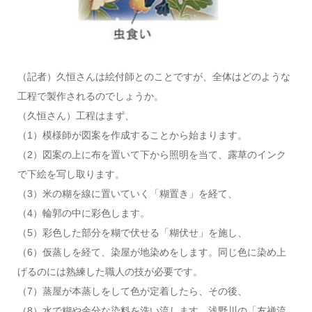
（記者）久恒さんは絵付師とのことですが、全体はどのような
工程で製作されるのでしょうか。
（久恒さん）工程はまず、
（1）模様師が図案を作成することから始まります。
（2）図案の上に布を置いて下から照明を当て、露草のインク
で下絵を写し取ります。
（3）米の糊を線に置いていく「糊置き」を経て、
（4）輪郭の中に彩色します。
（5）彩色した部分を糊で伏せる「糊伏せ」を施し、
（6）仮蒸しを経て、染屋が地染めをします。同じ色に染め上
げるのには熟練した職人の技が必要です。
（7）蒸屋が本蒸しをして色が定着したら、その後、
（8）水で糊や余分な染料を洗い流します。浅野川の「友禅流