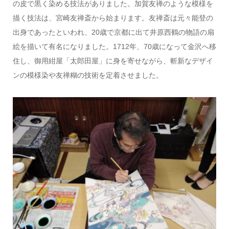
の皮で黒く染める技法がありました。加賀友禅のような模様を
描く技法は、宮崎友禅斎から始まります。友禅斎は元々能登の
出身であったといわれ、20歳で京都に出て井原西鶴の物語の扇
絵を描いて有名になりました。1712年、70歳になって金沢へ移
住し、御用紺屋「太郎田屋」に身を寄せながら、斬新なデザイ
ンの模様染や友禅糊の技術を定着させました。