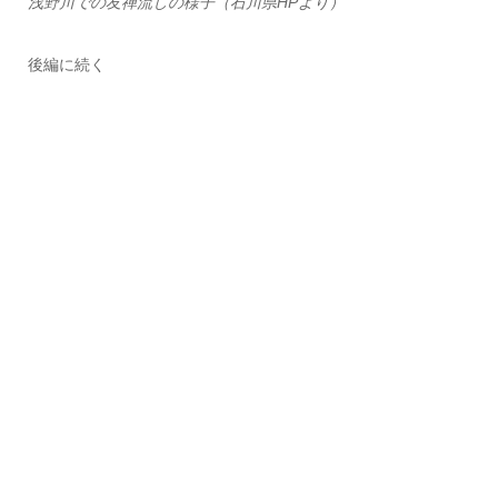
浅野川での友禅流しの様子（石川県HPより）
後編に続く