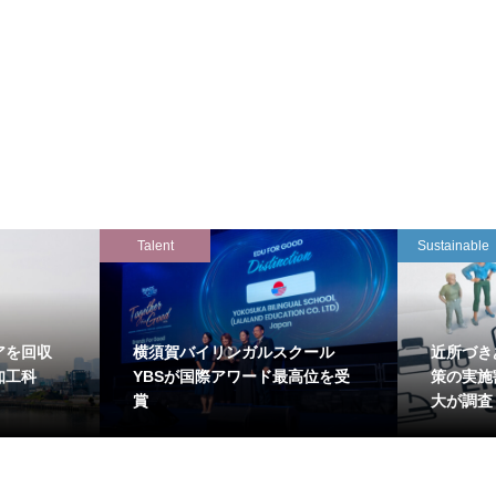
Talent
Sustainable
アを回収
横須賀バイリンガルスクール
近所づき
知工科
YBSが国際アワード最高位を受
策の実施
賞
大が調査