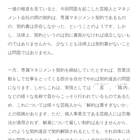
一連の報道を見ていると、今回問題を起こした芸能人とマネジ
メント会社の間の契約は、専属マネジメント契約であるもの
の、契約書は存在しなかった、ということのようです。しか
し、法律上、契約というのは別に書面がなければ成立しないも
のではありませんから、少なくとも法律上は契約書がないこと
は問題ではありません。
一方、専属マネジメント契約を締結していたとすれば、営業活
動をして仕事をとってくる部分を自分でやれば契約違反の問題
じか（ちょく）
しょくない
になります。しかしこれは、実情としては「
直
」「
職内
」
などの様々な名称で昔からこっそり行われているものであるた
め、これについては様々な芸能人から「解約は重すぎないか」
との指摘があります。ただ、個人事業主である芸能人には労働
法が適用されず、解雇について厳しい制約はありませんから、
このような契約違反で契約解除されるとしても、それ自体に法
的な問題はありません。またマネジメント会社の方針にもより