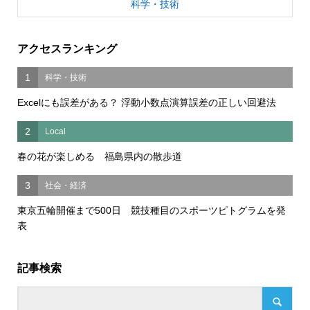
科学・技術
アクセスランキング
1
科学・技術
Excelにも誤差がある？ 浮動小数点演算誤差の正しい回避法
2
Local
春の花が楽しめる 福島県内の散歩道
3
社会・経済
東京五輪開催まで500日 競技種目のスポーツピトグラムを発
表
記事検索