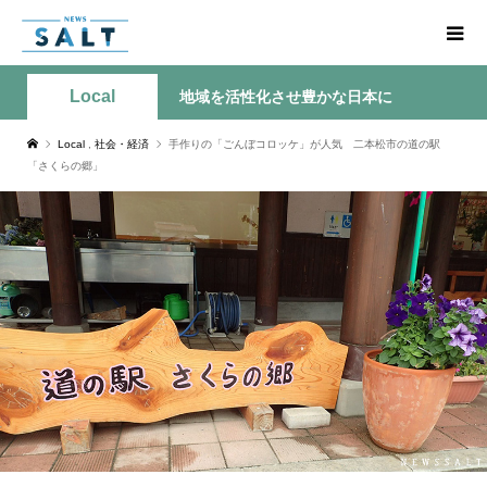
Local
地域を活性化させ豊かな日本に
Local
,
社会・経済
手作りの「ごんぼコロッケ」が人気 二本松市の道の駅
「さくらの郷」