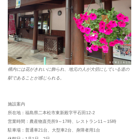
構内には花がきれいに飾られ、地元の人が大切にしている道の
駅であることが感じられる。
施設案内
所在地：福島県二本松市東新殿字平石田12-2
営業時間：農産物直売所9～17時、レストラン11～15時
駐車場：普通車21台、大型車2台、身障者用1台
休館日：1月1日、2日