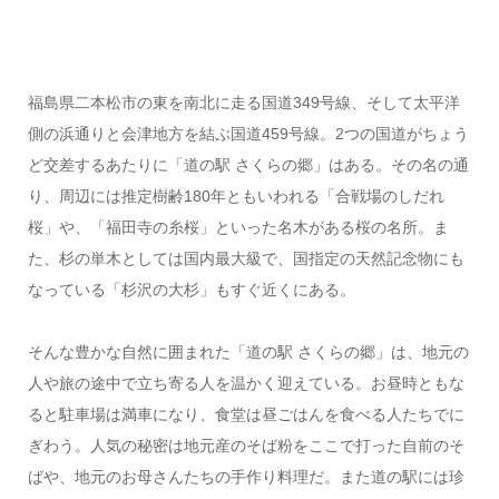
福島県二本松市の東を南北に走る国道349号線、そして太平洋
側の浜通りと会津地方を結ぶ国道459号線。2つの国道がちょう
ど交差するあたりに「道の駅 さくらの郷」はある。その名の通
り、周辺には推定樹齢180年ともいわれる「合戦場のしだれ
桜」や、「福田寺の糸桜」といった名木がある桜の名所。ま
た、杉の単木としては国内最大級で、国指定の天然記念物にも
なっている「杉沢の大杉」もすぐ近くにある。
そんな豊かな自然に囲まれた「道の駅 さくらの郷」は、地元の
人や旅の途中で立ち寄る人を温かく迎えている。お昼時ともな
ると駐車場は満車になり、食堂は昼ごはんを食べる人たちでに
ぎわう。人気の秘密は地元産のそば粉をここで打った自前のそ
ばや、地元のお母さんたちの手作り料理だ。また道の駅には珍