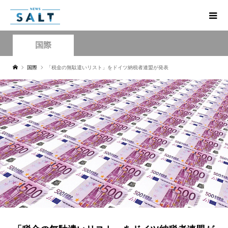
国際
国際
「税金の無駄遣いリスト」をドイツ納税者連盟が発表