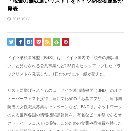
「税金の無駄遣いリスト」をドイツ納税者連盟が
発表
2015.10.08
ドイツ納税者連盟（BdSt）は、ドイツ国内で「税金の無駄遣
い」と見なされる公共事業など133件をピックアップしたブラ
ックリストを発表した。1日付のヴェルト紙が伝えた。
リストに挙げられたものは、ドイツ連邦情報局（BND）のオク
トーバーフェスト接待、連邦文化省の「お墓アプリ」、連邦国
防省の女性職員募集キャンペーンなど。BNDは、ネットワーク
のある世界各国の情報機関諜報員を、有名なビール祭であるオ
クトーバーフェストに招待。このための食費や宿泊費を持った