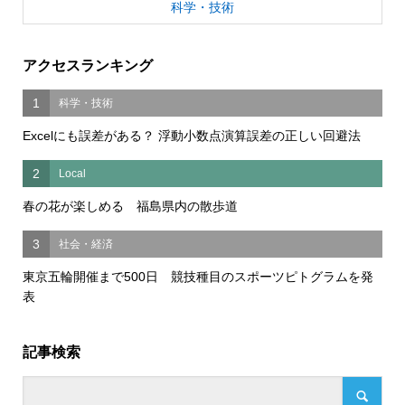
科学・技術
アクセスランキング
1
科学・技術
Excelにも誤差がある？ 浮動小数点演算誤差の正しい回避法
2
Local
春の花が楽しめる 福島県内の散歩道
3
社会・経済
東京五輪開催まで500日 競技種目のスポーツピトグラムを発
表
記事検索