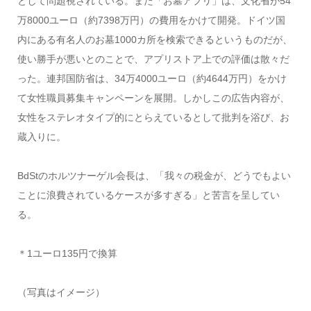
として問題視されている。また「お墓アプリ」は、文化省が54
万8000ユーロ（約7398万円）の費用をかけて開発。ドイツ国
内にある有名人のお墓1000カ所を検索できるというものだが、
使い勝手が悪いとのことで、アプリストア上での評価は散々だ
った。連邦国防省は、34万4000ユーロ（約4644万円）をかけ
て女性職員募集キャンペーンを展開。しかしこの広告内容が、
女性をステレオタイプ的にとらえているとして批判を浴び、お
蔵入りに。
BdStのホルツナーゲル会長は、「我々の税金が、どうでもよい
ことに浪費されているケースが多すぎる」と苦言を呈してい
る。
＊1ユーロ135円で換算
（写真はイメージ）