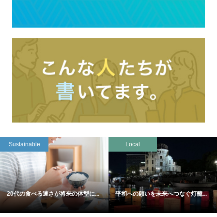
Sustainable
Local
20代の食べる速さが将来の体型に...
平和への願いを未来へつなぐ灯籠...