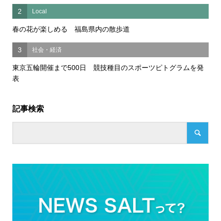
2
Local
春の花が楽しめる 福島県内の散歩道
3
社会・経済
東京五輪開催まで500日 競技種目のスポーツピトグラムを発
表
記事検索