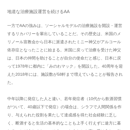
地道な治療施設運営を続けるAA
一方でAAの強みは、ソーシャルモデルの治療施設を開設・運営
するリカバリーを輩出していることだ。その歴史は、米国のメ
リノール宣教会から日本に派遣されたミニー神父がアルコール
依存症となったことに始まる。米国に戻って治療を受けた神父
は、日本の仲間を助けることが自分の使命だと感じ、日本に戻
って1978年に都内に「みのわマック」を開設した。40周年を迎
えた2018年には、施設数が58軒まで増えていることが報告され
た。
中年以降に発症した人と違い、若年発症者（10代から飲酒習慣
がついて、40歳以下で発症）の場合は、シラフで人間関係を作
り、与えられた役割を果たして達成感を得た社会経験に乏し
く、断酒すると生活の基本的なことも上手く行えずに途方に暮