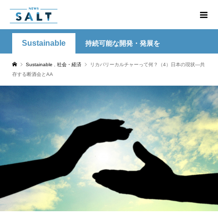
Sustainable
持続可能な開発・発展を
Sustainable
,
社会・経済
リカバリーカルチャーって何？（4）日本の現状―共
存する断酒会とAA