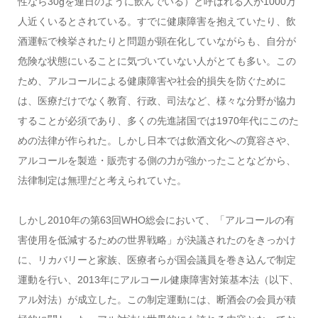
性なら30gを連日のように飲んでいる）と呼ばれる人が1000万
人近くいるとされている。すでに健康障害を抱えていたり、飲
酒運転で検挙されたりと問題が顕在化していながらも、自分が
危険な状態にいることに気づいていない人がとても多い。この
ため、アルコールによる健康障害や社会的損失を防ぐために
は、医療だけでなく教育、行政、司法など、様々な分野が協力
することが必須であり、多くの先進諸国では1970年代にこのた
めの法律が作られた。しかし日本では飲酒文化への寛容さや、
アルコールを製造・販売する側の力が強かったことなどから、
法律制定は無理だと考えられていた。
しかし2010年の第63回WHO総会において、「アルコールの有
害使用を低減するための世界戦略」が決議されたのをきっかけ
に、リカバリーと家族、医療者らが国会議員を巻き込んで制定
運動を行い、2013年にアルコール健康障害対策基本法（以下、
アル対法）が成立した。この制定運動には、断酒会の会員が積