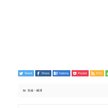
Tweet
Share
Hatena
Pocket
RSS
社会・経済