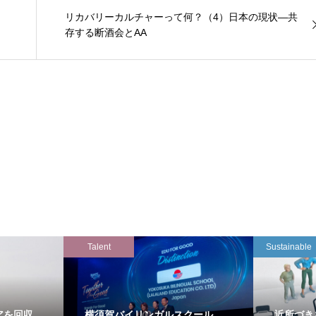
リカバリーカルチャーって何？（4）日本の現状―共
存する断酒会とAA
Talent
Sustainable
アを回収
横須賀バイリンガルスクール
近所づき