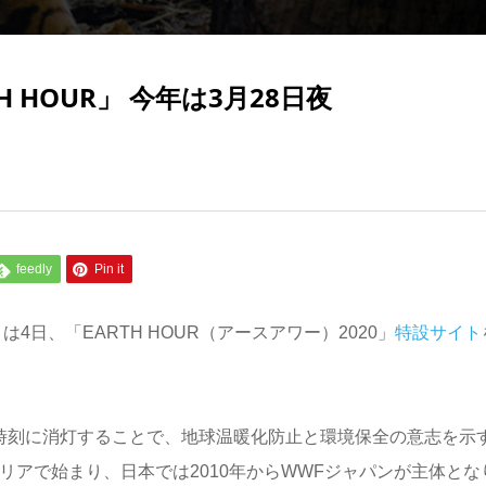
 HOUR」 今年は3月28日夜
feedly
Pin it
日、「EARTH HOUR（アースアワー）2020」
特設サイト
同じ時刻に消灯することで、地球温暖化防止と環境保全の意志を示
リアで始まり、日本では2010年からWWFジャパンが主体とな