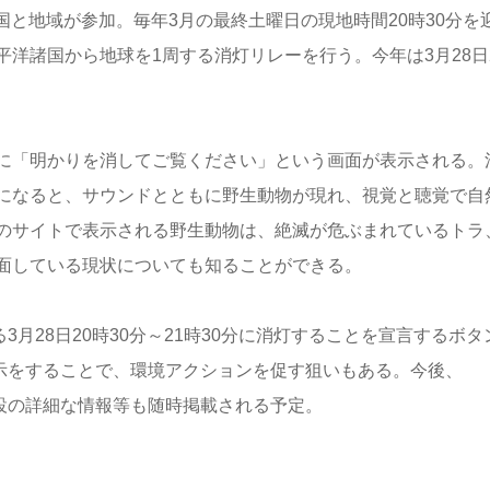
の国と地域が参加。毎年3月の最終土曜日の現地時間20時30分を
洋諸国から地球を1周する消灯リレーを行う。今年は3月28日
に「明かりを消してご覧ください」という画面が表示される。
になると、サウンドとともに野生動物が現れ、視覚と聴覚で自
のサイトで表示される野生動物は、絶滅が危ぶまれているトラ
面している現状についても知ることができる。
る3月28日20時30分～21時30分に消灯することを宣言するボタ
思表示をすることで、環境アクションを促す狙いもある。今後、
施設の詳細な情報等も随時掲載される予定。