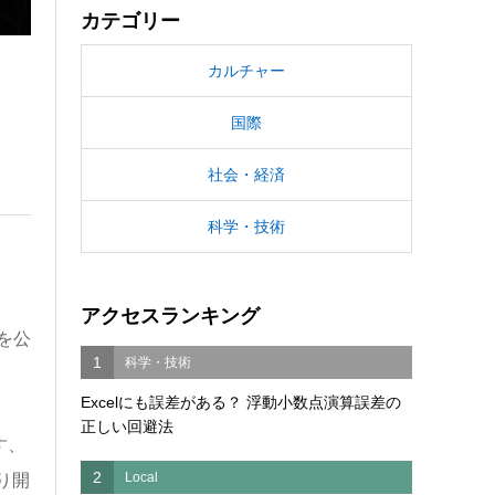
カテゴリー
カルチャー
国際
社会・経済
科学・技術
アクセスランキング
を公
1
科学・技術
Excelにも誤差がある？ 浮動小数点演算誤差の
正しい回避法
す、
2
Local
り開