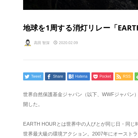
地球を1周する消灯リレー「EARTH
高田 智深
2020.02.09
Tweet
Share
Hatena
Pocket
RSS
世界自然保護基金ジャパン（以下、WWFジャパン）は4
開した。
EARTH HOURとは世界中の人びとが同じ日・
世界最大級の環境アクション。2007年にオーストラ