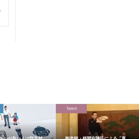
Talent
あいが良い人は防災対
能楽師・桜間右陣氏による「富