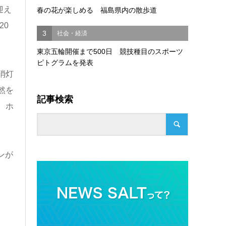
迎え
春の花が楽しめる 福島県内の散歩道
20
3
社会・経済
東京五輪開催まで500日 競技種目のスポーツ
ピトグラムを発表
消灯
然を
記事検索
、ホ
ンが