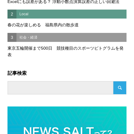
Excelにも誤差がある？ 浮動小数点演算誤差の正しい回避法
2
Local
春の花が楽しめる 福島県内の散歩道
3
社会・経済
東京五輪開催まで500日 競技種目のスポーツピトグラムを発
表
記事検索