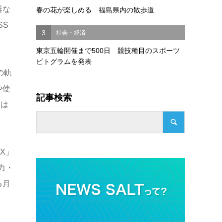
器な
春の花が楽しめる 福島県内の散歩道
SS
3
社会・経済
東京五輪開催まで500日 競技種目のスポーツ
ピトグラムを発表
の軌
や使
記事検索
には
X」
力・
る月