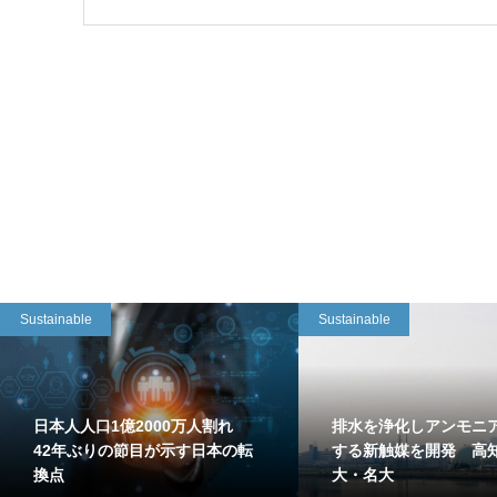
Sustainable
Sustainable
日本人人口1億2000万人割れ
排水を浄化しアンモニ
42年ぶりの節目が示す日本の転
する新触媒を開発 高
換点
大・名大