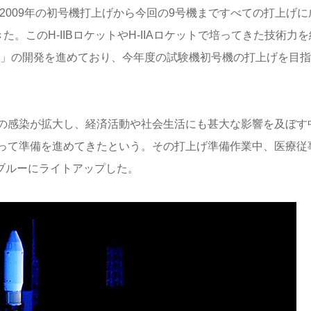
、2009年の初号機打上げから今回の9号機まですべての打上げに
。このH-IIBロケットやH-IIAロケットで培ってきた技術力を
ト」の開発を進めており、今年度の試験機初号機の打上げを目指
の感染が拡大し、経済活動や社会生活にも甚大な影響を及ぼす
って準備を進めてきたという。その打上げ準備作業中、医療従
をブルーにライトアップした。