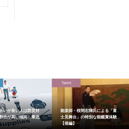
Talent
あいが良い人は防災対
能楽師・桜間右陣氏による「富
割合が高い傾向 東北
士見舞台」の特別な能鑑賞体験
【後編】