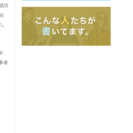
成功
結
し
中、
事者