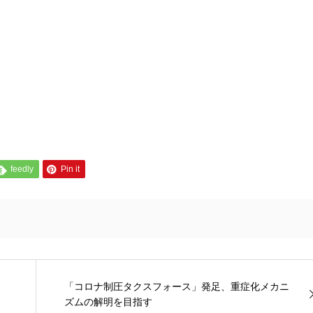
feedly
Pin it
「コロナ制圧タクスフォース」発足、重症化メカニ
ズムの解明を目指す