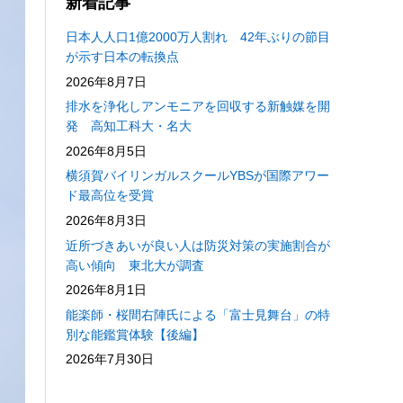
新着記事
日本人人口1億2000万人割れ 42年ぶりの節目
が示す日本の転換点
2026年8月7日
排水を浄化しアンモニアを回収する新触媒を開
発 高知工科大・名大
2026年8月5日
横須賀バイリンガルスクールYBSが国際アワー
ド最高位を受賞
2026年8月3日
近所づきあいが良い人は防災対策の実施割合が
高い傾向 東北大が調査
2026年8月1日
能楽師・桜間右陣氏による「富士見舞台」の特
別な能鑑賞体験【後編】
2026年7月30日