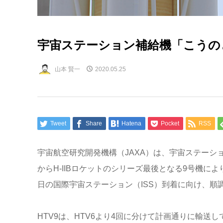
宇宙ステーション補給機「こうの
山本 賢一
2020.05.25
Tweet
Share
Hatena
Pocket
RSS
宇宙航空研究開発機構（JAXA）は、宇宙ステーシ
からH-IIBロケットのシリーズ最後となる9号機によ
日の国際宇宙ステーション（ISS）到着に向け、順
HTV9は、HTV6より4回に分けて計画通りに輸送