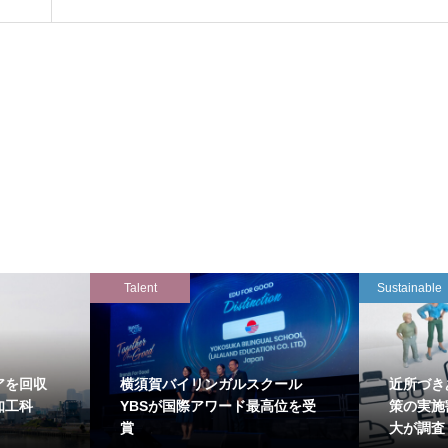
Talent
Sustainable
アを回収
横須賀バイリンガルスクール
近所づき
知工科
YBSが国際アワード最高位を受
策の実施
賞
大が調査