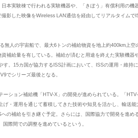
う」日本実験棟で行われる実験機器や、「きぼう」有償利用の機
した映像をWireless LAN通信を経由してリアルタイムでI
れる無人の宇宙船で、最大6トンの補給物資を地上約400km上空
の物資補給量を有している。補給が済むと用途を終えた実験機器
す。15カ国が協力するISS計画において、ISSの運用・維持
V9でシリーズ最後となる。
ション補給機「HTV-X」の開発が進められている。「HTV-
上げ・運用を通じて蓄積してきた技術や知見を活かし、輸送能
SSへの補給を引き継ぐ予定。さらには、国際協力で開発を進め
く、国際間での調整を進めているという。