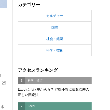
カテゴリー
カルチャー
国際
社会・経済
科学・技術
アクセスランキング
ター
1
科学・技術
25
Excelにも誤差がある？ 浮動小数点演算誤差の
正しい回避法
2
Local
・水