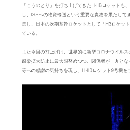
「こうのとり」を打ち上げてきたH-IIBロケットも
し、ISSへの物資輸送という重要な責務を果たしてきた
集し、日本の次期基幹ロケットとして「H3ロケッ
ている。
また今回の打上げは、世界的に新型コロナウイルス
感染拡大防止に最大限努めつつ、関係者が一丸とな
等への感謝の気持ちを現し、H-IIBロケット9号機