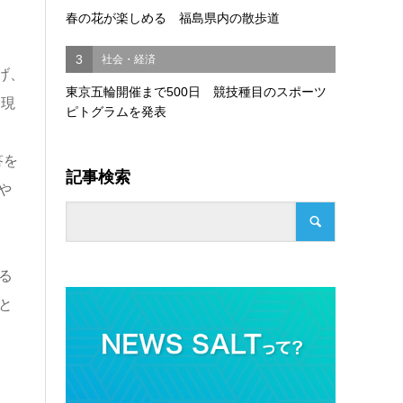
春の花が楽しめる 福島県内の散歩道
3
社会・経済
げ、
東京五輪開催まで500日 競技種目のスポーツ
発現
ピトグラムを発表
答を
記事検索
や
る
と