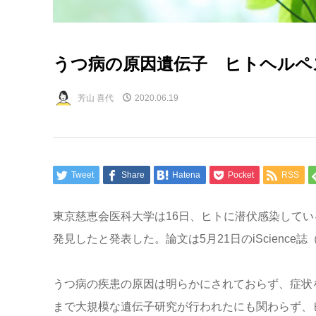
うつ病の原因遺伝子 ヒトヘルペ
芳山 喜代
2020.06.19
Tweet
Share
Hatena
Pocket
RSS
東京慈恵会医科大学は16日、ヒトに潜伏感染してい
発見したと発表した。論文は5月21日のiScience誌（C
うつ病の疾患の原因は明らかにされておらず、症状
まで大規模な遺伝子研究が行われたにも関わらず、