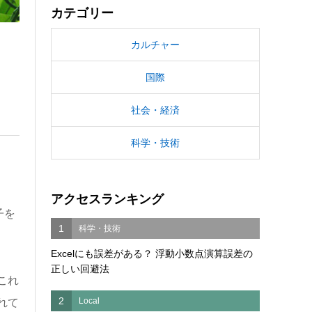
カテゴリー
カルチャー
国際
社会・経済
科学・技術
アクセスランキング
子を
1
科学・技術
Excelにも誤差がある？ 浮動小数点演算誤差の
正しい回避法
これ
2
Local
れて