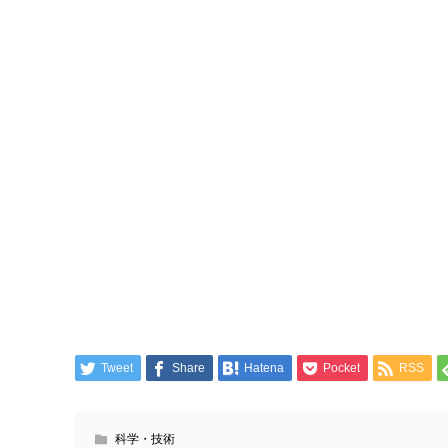
Tweet
Share
Hatena
Pocket
RSS
科学・技術