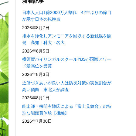
新着記事
日本人人口1億2000万人割れ 42年ぶりの節目
が示す日本の転換点
2026年8月7日
排水を浄化しアンモニアを回収する新触媒を開
発 高知工科大・名大
2026年8月5日
横須賀バイリンガルスクールYBSが国際アワー
ド最高位を受賞
2026年8月3日
近所づきあいが良い人は防災対策の実施割合が
高い傾向 東北大が調査
2026年8月1日
能楽師・桜間右陣氏による「富士見舞台」の特
別な能鑑賞体験【後編】
2026年7月30日