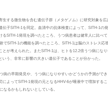
寄生する微生物を含む遺伝子群（メタゲノム）に研究対象を広
伝子SITH-1を同定。血清中の抗体検査によって、SITH-1の
るSITH-1発現を調べたところ、うつ病患者は健常人に比べて
でSITH-1の機能を調べたところ、SITH-1は脳のストレス応
が考えられた。またSITH-1は、ヒトを12.2倍うつ病になり
るという、非常に影響の大きい遺伝子であることが分かった。
、うつ病の早期発見や、うつ病になりやすいかどうかの予測ができ
よってSITH-1発現の元となるHHV-6が唾液中で増加するこ
鍵になるかもしれないとしている。