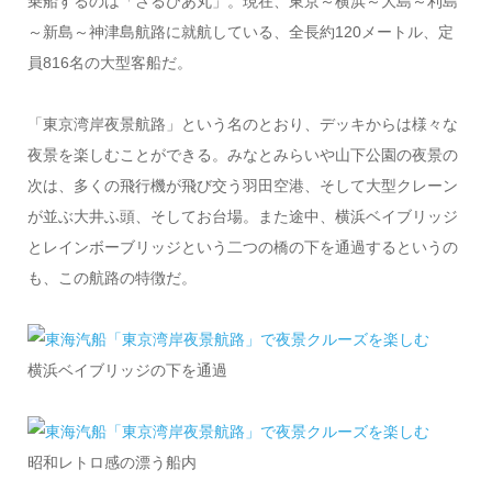
乗船するのは「さるびあ丸」。現在、東京～横浜～大島～利島
～新島～神津島航路に就航している、全長約120メートル、定
員816名の大型客船だ。
「東京湾岸夜景航路」という名のとおり、デッキからは様々な
夜景を楽しむことができる。みなとみらいや山下公園の夜景の
次は、多くの飛行機が飛び交う羽田空港、そして大型クレーン
が並ぶ大井ふ頭、そしてお台場。また途中、横浜ベイブリッジ
とレインボーブリッジという二つの橋の下を通過するというの
も、この航路の特徴だ。
横浜ベイブリッジの下を通過
昭和レトロ感の漂う船内