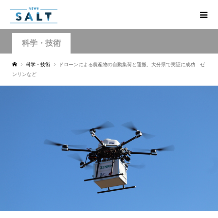
科学・技術
科学・技術
ドローンによる農産物の自動集荷と運搬、大分県で実証に成功 ゼ
ンリンなど