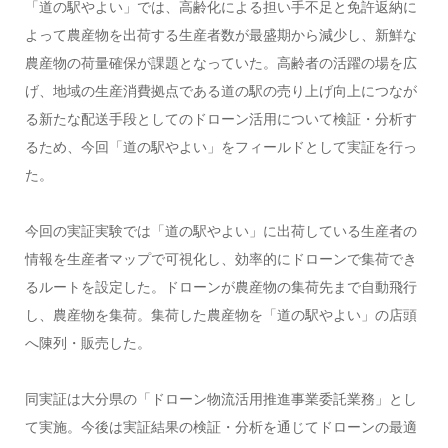
「道の駅やよい」では、高齢化による担い手不足と免許返納に
よって農産物を出荷する生産者数が最盛期から減少し、新鮮な
農産物の荷量確保が課題となっていた。高齢者の活躍の場を広
げ、地域の生産消費拠点である道の駅の売り上げ向上につなが
る新たな配送手段としてのドローン活用について検証・分析す
るため、今回「道の駅やよい」をフィールドとして実証を行っ
た。
今回の実証実験では「道の駅やよい」に出荷している生産者の
情報を生産者マップで可視化し、効率的にドローンで集荷でき
るルートを設定した。ドローンが農産物の集荷先まで自動飛行
し、農産物を集荷。集荷した農産物を「道の駅やよい」の店頭
へ陳列・販売した。
同実証は大分県の「ドローン物流活用推進事業委託業務」とし
て実施。今後は実証結果の検証・分析を通じてドローンの最適