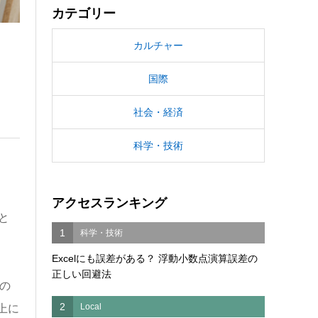
カテゴリー
カルチャー
国際
社会・経済
科学・技術
アクセスランキング
と
1
科学・技術
Excelにも誤差がある？ 浮動小数点演算誤差の
正しい回避法
の
2
Local
上に