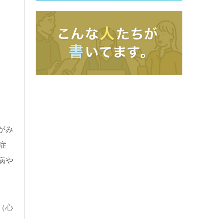
がみ
症
病や
（心