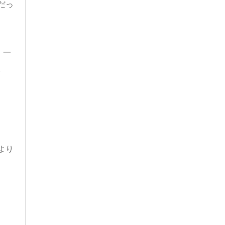
だっ
。一
。
より