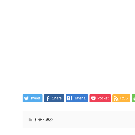
Tweet
Share
Hatena
Pocket
RSS
社会・経済