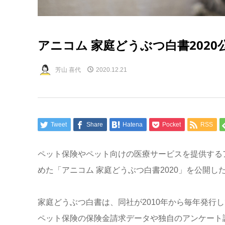
アニコム 家庭どうぶつ白書202
芳山 喜代
2020.12.21
Tweet
Share
Hatena
Pocket
RSS
ペット保険やペット向けの医療サービスを提供する
めた「アニコム 家庭どうぶつ白書2020」を公開し
家庭どうぶつ白書は、同社が2010年から毎年発行
ペット保険の保険金請求データや独自のアンケート