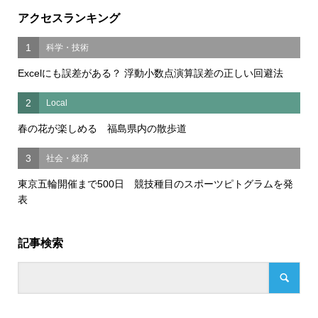
アクセスランキング
1
科学・技術
Excelにも誤差がある？ 浮動小数点演算誤差の正しい回避法
2
Local
春の花が楽しめる 福島県内の散歩道
3
社会・経済
東京五輪開催まで500日 競技種目のスポーツピトグラムを発
表
記事検索