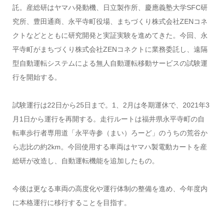
託。産総研はヤマハ発動機、日立製作所、慶應義塾大学SFC研
究所、豊田通商、永平寺町役場、まちづくり株式会社ZENコネ
クトなどとともに研究開発と実証実験を進めてきた。今回、永
平寺町がまちづくり株式会社ZENコネクトに業務委託し、遠隔
型自動運転システムによる無人自動運転移動サービスの試験運
行を開始する。
試験運行は22日から25日まで。1、2月は冬期運休で、2021年3
月1日から運行を再開する。走行ルートは福井県永平寺町の自
転車歩行者専用道「永平寺参（まい）ろーど」のうちの荒谷か
ら志比の約2km。今回使用する車両はヤマハ製電動カートを産
総研が改造し、自動運転機能を追加したもの。
今後は更なる車両の高度化や運行体制の整備を進め、今年度内
に本格運行に移行することを目指す。