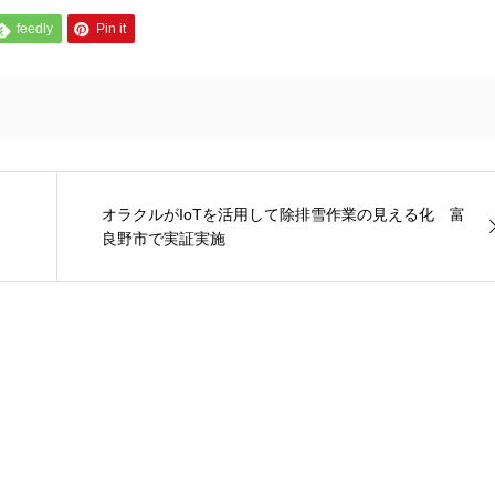
feedly
Pin it
オラクルがIoTを活用して除排雪作業の見える化 富
良野市で実証実施