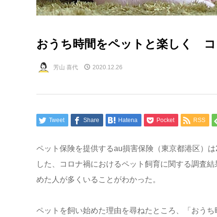
おうち時間をペットと楽しく コ
芳山 喜代
2020.12.26
Tweet
Share
Hatena
Pocket
RSS
ペット保険を提供するau損害保険（東京都港区）は
した、コロナ禍におけるペット飼育に関する調査結
めた人が多くいることがわかった。
ペットを飼い始めた理由を尋ねたところ、「おうち時