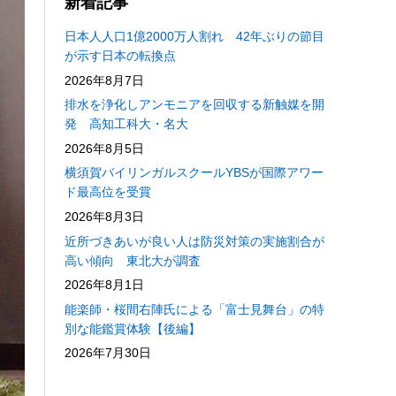
新着記事
日本人人口1億2000万人割れ 42年ぶりの節目
が示す日本の転換点
2026年8月7日
排水を浄化しアンモニアを回収する新触媒を開
発 高知工科大・名大
2026年8月5日
横須賀バイリンガルスクールYBSが国際アワー
ド最高位を受賞
2026年8月3日
近所づきあいが良い人は防災対策の実施割合が
高い傾向 東北大が調査
2026年8月1日
能楽師・桜間右陣氏による「富士見舞台」の特
別な能鑑賞体験【後編】
2026年7月30日