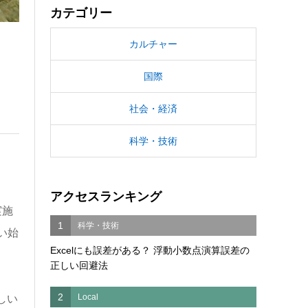
カテゴリー
カルチャー
国際
社会・経済
科学・技術
アクセスランキング
実施
1
科学・技術
い始
Excelにも誤差がある？ 浮動小数点演算誤差の
正しい回避法
2
Local
しい