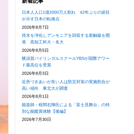
新着記事
日本人人口1億2000万人割れ 42年ぶりの節目
が示す日本の転換点
2026年8月7日
排水を浄化しアンモニアを回収する新触媒を開
発 高知工科大・名大
2026年8月5日
横須賀バイリンガルスクールYBSが国際アワー
ド最高位を受賞
2026年8月3日
近所づきあいが良い人は防災対策の実施割合が
高い傾向 東北大が調査
2026年8月1日
能楽師・桜間右陣氏による「富士見舞台」の特
別な能鑑賞体験【後編】
2026年7月30日