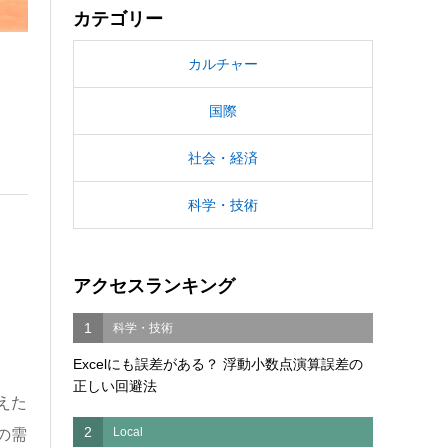
カテゴリー
カルチャー
国際
社会・経済
科学・技術
アクセスランキング
、
1
科学・技術
Excelにも誤差がある？ 浮動小数点演算誤差の
正しい回避法
えた
2
Local
の需