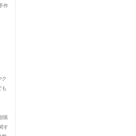
手作
やク
でも
獣医
関す