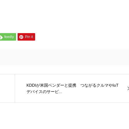
feedly
Pin it
KDDIが米国ベンダーと提携 つながるクルマやIoT
デバイスのサービ...