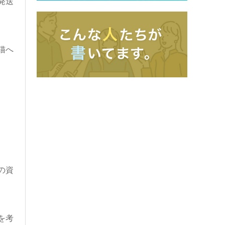
発送
猫へ
の資
を考