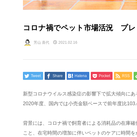
コロナ禍でペット市場活況 プレ
芳山 喜代
2021.02.16
Tweet
Share
Hatena
Pocket
RSS
新型コロナウイルス感染症の影響下で拡大傾向にあ
2020年度、国内では小売金額ベースで前年度比103.
背景には、コロナ禍で飼育者による消耗品の在庫確
こと、在宅時間の増加に伴いペットのケアに時間を