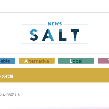
への代替
アム指向高まる