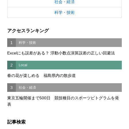
社会・経済
科学・技術
アクセスランキング
1
科学・技術
Excelにも誤差がある？ 浮動小数点演算誤差の正しい回避法
2
Local
春の花が楽しめる 福島県内の散歩道
3
社会・経済
東京五輪開催まで500日 競技種目のスポーツピトグラムを発
表
記事検索