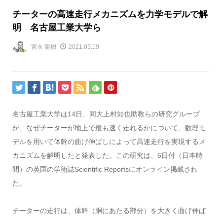
チーターの高速走行メカニズムを力学モデルで解
明 名古屋工業大学ら
宮永 龍樹
2021.05.19
名古屋工業大学は
14
日、同大上村知也助教らの研究グループ
が、なぜチーターが地上で最も速く走れるかについて、数理モ
デルを用いて体幹の曲げ伸ばしによって高速走行を実現するメ
カニズムを解明したと発表した。この研究は、
6
日付（日本時
間）の英国の学術誌
Scientific Reports
にオンライン掲載され
た。
チーターの走行は、体幹（胴にあたる部分）を大きく曲げ伸ば