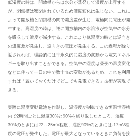
低湿度の時は、開放槽からは水分が蒸発して濃度が上昇する
が、閉鎖槽は密閉されているため濃度変化は生じない。これに
よって開放槽と閉鎖槽の間で濃度差が生じ、電極間に電圧が発
生する。高湿度の時は、逆に開放槽内の水溶液が空気中の水分
を吸収して濃度が減少する。これにより低湿度の時とは逆向き
の濃度差が発生し、逆向きの電圧が発生する。この過程が繰り
返されれば、理論的には半永久的に湿度の変動から電気エネル
ギーを取り出すことができる。空気中の湿度は昼夜の温度変化
などに伴って一日の中で数十％の変動があるため、これを利用
すれば「置いておくだけでどこでも発電できる」技術が実現で
きる。
実際に湿度変動電池を作製し、温湿度が制御できる恒温恒湿槽
内で2時間ごとに湿度30%と90%を繰り返したところ、湿度
30%のときには22～25mV程度、湿度90%のときには-17mV程
度の電圧が発生した。電圧が最大となっているときに負荷を接