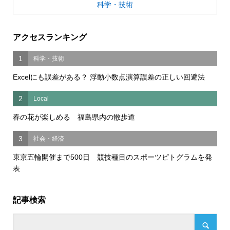
科学・技術
アクセスランキング
1
科学・技術
Excelにも誤差がある？ 浮動小数点演算誤差の正しい回避法
2
Local
春の花が楽しめる 福島県内の散歩道
3
社会・経済
東京五輪開催まで500日 競技種目のスポーツピトグラムを発
表
記事検索