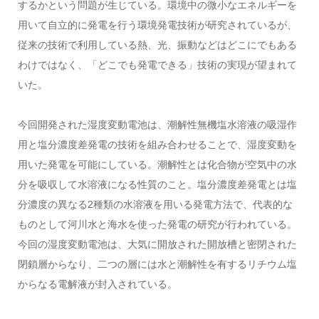
するかという問題が生じている。環境中の微小なエネルギーを
用いて自立的に発電を行う環境発電技術が研究されているが、
従来の技術で利用している熱、光、振動などはどこにでもある
わけではなく、「どこでも発電できる」技術の実現が望まれて
いた。
今回開発された湿度変動電池は、潮解性無機塩水溶液の吸湿作
用と塩分濃度差発電の技術を組み合わせることで、湿度変動を
用いた発電を可能にしている。潮解性とは化合物が空気中の水
分を吸収して水溶液になる性質のこと。塩分濃度差発電とは塩
分濃度の異なる2種類の水溶液を用いる発電方法で、代表的な
ものとして河川水と海水を使った発電の研究が行われている。
今回の湿度変動電池は、大気に開放された開放槽と密閉された
閉鎖層からなり、二つの層には水と潮解性を有するリチウム塩
からなる電解液が封入されている。