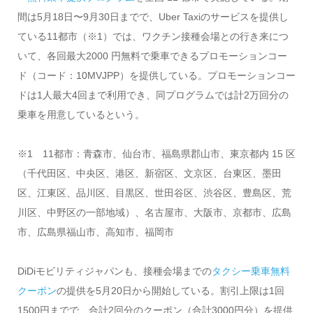
間は5月18日〜9月30日までで、Uber Taxiのサービスを提供し
ている11都市（※1）では、ワクチン接種会場との行き来につ
いて、各回最大2000 円無料で乗車できるプロモーションコー
ド（コード：10MVJPP）を提供している。プロモーションコー
ドは1人最大4回まで利用でき、同プログラムでは計2万回分の
乗車を用意しているという。
※1 11都市：青森市、仙台市、福島県郡山市、東京都内 15 区
（千代田区、中央区、港区、新宿区、文京区、台東区、墨田
区、江東区、品川区、目黒区、世田谷区、渋谷区、豊島区、荒
川区、中野区の一部地域）、名古屋市、大阪市、京都市、広島
市、広島県福山市、高知市、福岡市
DiDiモビリティジャパンも、接種会場までの
タクシー乗車無料
クーポン
の提供を5月20日から開始している。割引上限は1回
1500円までで、合計2回分のクーポン（合計3000円分）を提供