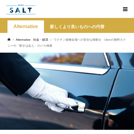
Alternative
新しくより良いものへの代替
Alternative
,
社会・経済
ワクチン接種会場への安全な移動を Uberの無料タク
シーや「駅すぱあと」のバス検索