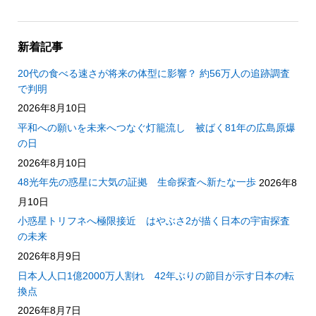
新着記事
20代の食べる速さが将来の体型に影響？ 約56万人の追跡調査
で判明
2026年8月10日
平和への願いを未来へつなぐ灯籠流し 被ばく81年の広島原爆
の日
2026年8月10日
48光年先の惑星に大気の証拠 生命探査へ新たな一歩
2026年8
月10日
小惑星トリフネへ極限接近 はやぶさ2が描く日本の宇宙探査
の未来
2026年8月9日
日本人人口1億2000万人割れ 42年ぶりの節目が示す日本の転
換点
2026年8月7日