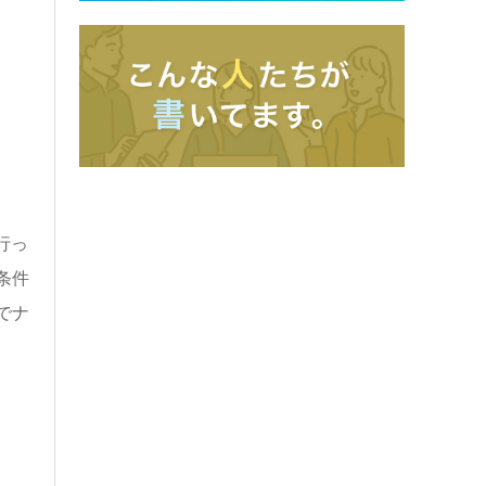
行っ
条件
でナ