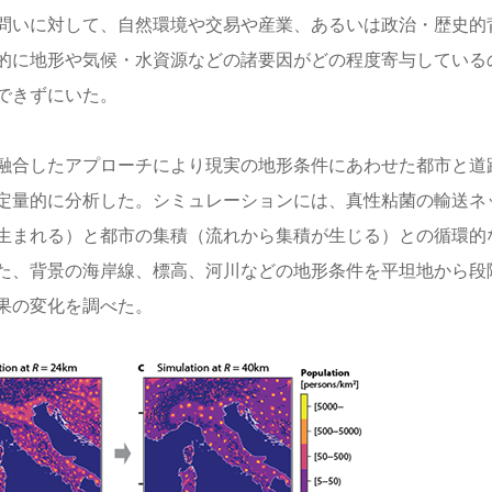
問いに対して、自然環境や交易や産業、あるいは政治・歴史的
的に地形や気候・水資源などの諸要因がどの程度寄与している
できずにいた。
融合したアプローチにより現実の地形条件にあわせた都市と道
定量的に分析した。シミュレーションには、真性粘菌の輸送ネ
生まれる）と都市の集積（流れから集積が生じる）との循環的
た、背景の海岸線、標高、河川などの地形条件を平坦地から段
果の変化を調べた。