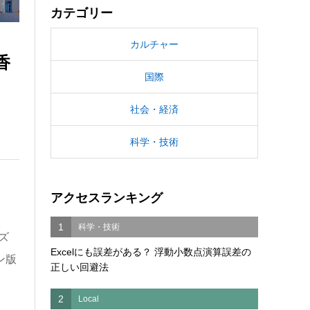
カテゴリー
カルチャー
香
国際
社会・経済
科学・技術
アクセスランキング
1
科学・技術
ズ
Excelにも誤差がある？ 浮動小数点演算誤差の
ン版
正しい回避法
2
Local