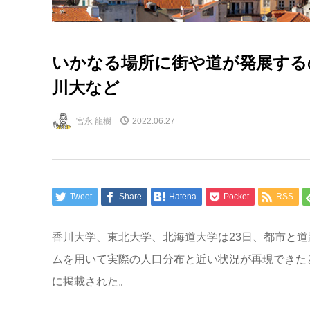
いかなる場所に街や道が発展する
川大など
宮永 龍樹
2022.06.27
Tweet
Share
Hatena
Pocket
RSS
香川大学、東北大学、北海道大学は23日、都市と
ムを用いて実際の人口分布と近い状況が再現できたと発表し
に掲載された。