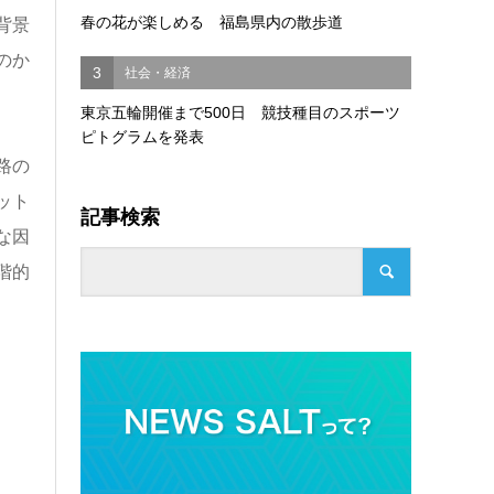
春の花が楽しめる 福島県内の散歩道
背景
のか
3
社会・経済
東京五輪開催まで500日 競技種目のスポーツ
ピトグラムを発表
路の
ット
記事検索
な因
階的