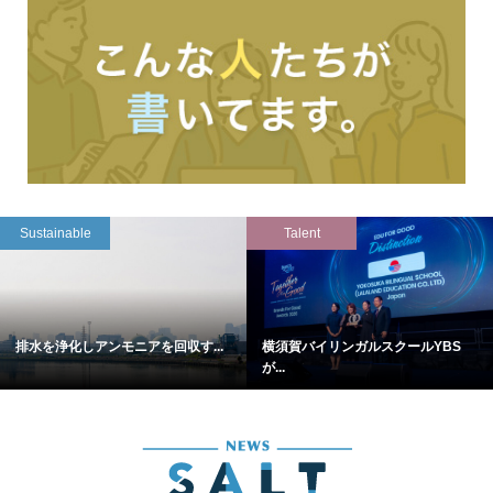
Sustainable
Talent
排水を浄化しアンモニアを回収す...
横須賀バイリンガルスクールYBS
が...