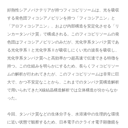
好熱性シアノバクテリアが持つフィコビリソームは、光を吸収
する発色団フィコシアノビリンを持つ「フィコシアニン」と
「アロフィコシアニン」、および内部構造を安定化させる「リ
ンカータンパク質」で構成される。このフィコビリソームの発
色団はフィコシアノビリンのみだが、光化学系タンパク質であ
る光化学系Ⅰと光化学系Ⅱが吸収しにくい光の波長を吸収し、
光化学系タンパク質へと高効率かつ超高速で伝達できる特徴を
持つ。この仕組みを明らかにするため、長らくフィコビリソー
ムの解析が行われてきたが、このフィコビリソームは非常に巨
大で、かつ不安定なことから、これまでのタンパク質構造解析
で用いられてきたX線結晶構造解析では立体構造が分からなか
った。
今回、タンパク質などの生体分子を、水溶液中の生理的な環境
に近い状態で観察するため、日本電子のクライオ電子顕微鏡を