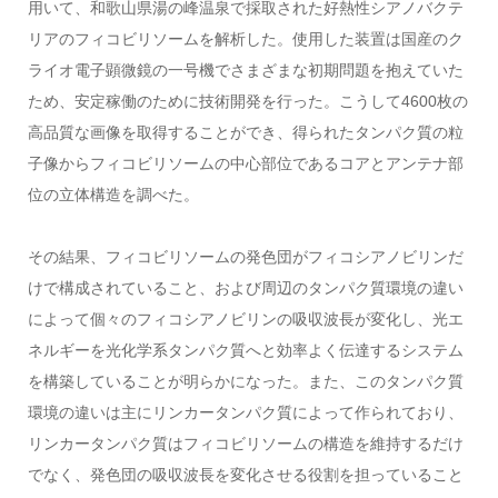
用いて、和歌山県湯の峰温泉で採取された好熱性シアノバクテ
リアのフィコビリソームを解析した。使用した装置は国産のク
ライオ電子顕微鏡の一号機でさまざまな初期問題を抱えていた
ため、安定稼働のために技術開発を行った。こうして4600枚の
高品質な画像を取得することができ、得られたタンパク質の粒
子像からフィコビリソームの中心部位であるコアとアンテナ部
位の立体構造を調べた。
その結果、フィコビリソームの発色団がフィコシアノビリンだ
けで構成されていること、および周辺のタンパク質環境の違い
によって個々のフィコシアノビリンの吸収波長が変化し、光エ
ネルギーを光化学系タンパク質へと効率よく伝達するシステム
を構築していることが明らかになった。また、このタンパク質
環境の違いは主にリンカータンパク質によって作られており、
リンカータンパク質はフィコビリソームの構造を維持するだけ
でなく、発色団の吸収波長を変化させる役割を担っていること