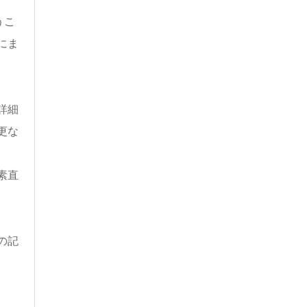
うこ
にま
詳細
更な
素直
の記