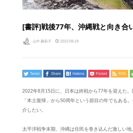
[書評]戦後77年、沖縄戦と向き
山中 麻莉子
2022.08.19
Tweet
Share
Hatena
Pocket
RSS
2022年8月15日に、日本は終戦から77年を迎えた
「本土復帰」から50周年という節目の年でもある
介したい。
太平洋戦争末期、沖縄は住民を巻き込んだ激しい地