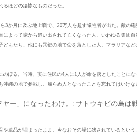
れるほどの凄惨なものだった。
から3か月に及ぶ地上戦で、20万人を超す犠牲者が出た。敵の砲
軍によって壕から追い出されて亡くなった人、いわゆる集団自
子どもたち、他にも異郷の地で命を落とした人、マラリアなど
人にのぼる。当時、実に住民の4人に1人が命を落としたことにな
も沖縄の地で参戦し、帰らぬ人となったことを忘れてはいけな
ヤー」になったわけ。: サトウキビの島は
骨や遺品が埋まったまま、今なおその場に残されているという