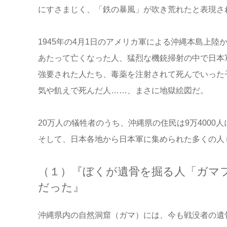
にすさまじく、「鉄の暴風」が吹き荒れたと表現さ
1945年の4月1日のアメリカ軍による沖縄本島上陸
あたって亡くなった人、猛烈な機銃掃射の中で日本
強要された人たち、毒薬を注射されて死んでいった
気や飢えで死んだ人……、まさに地獄絵図だ。
20万人の犠牲者のうち、沖縄県の住民は9万4000
そして、日本各地から日本軍に集められた多くの人
（１）『ぼくが遺骨を掘る人「ガマフ
だった』
沖縄県内の自然洞窟（ガマ）には、今も戦没者の遺