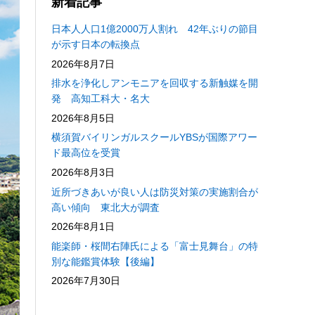
新着記事
日本人人口1億2000万人割れ 42年ぶりの節目
が示す日本の転換点
2026年8月7日
排水を浄化しアンモニアを回収する新触媒を開
発 高知工科大・名大
2026年8月5日
横須賀バイリンガルスクールYBSが国際アワー
ド最高位を受賞
2026年8月3日
近所づきあいが良い人は防災対策の実施割合が
高い傾向 東北大が調査
2026年8月1日
能楽師・桜間右陣氏による「富士見舞台」の特
別な能鑑賞体験【後編】
2026年7月30日