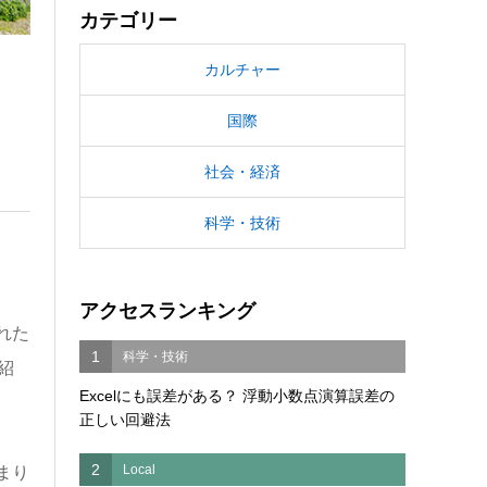
カテゴリー
カルチャー
国際
社会・経済
科学・技術
アクセスランキング
れた
1
科学・技術
紹
Excelにも誤差がある？ 浮動小数点演算誤差の
正しい回避法
2
Local
まり