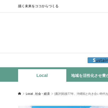
描く未来をココからつくる
Local
地域を活性化させ豊
Local
,
社会・経済
[書評]戦後77年、沖縄戦と向き合い時代