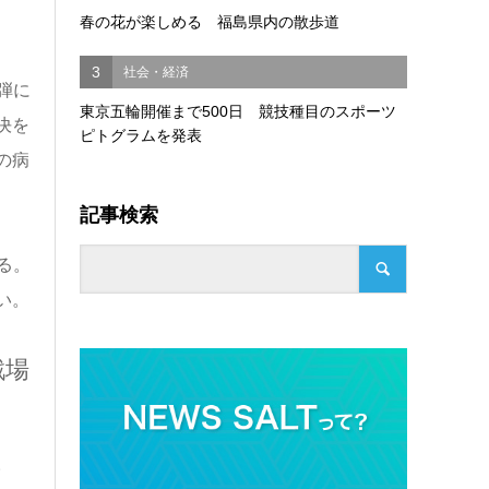
春の花が楽しめる 福島県内の散歩道
3
社会・経済
弾に
東京五輪開催まで500日 競技種目のスポーツ
決を
ピトグラムを発表
の病
記事検索
る。
い。
戦場
。