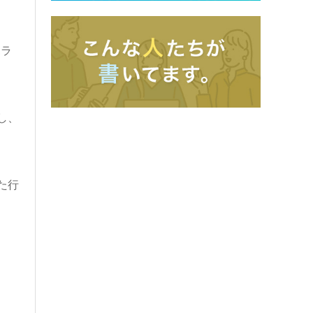
ボラ
し、
た行