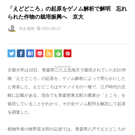
「えどどころ」の起原をゲノム解析で解明 忘れ
られた作物の栽培振興へ 京大
宮永 龍樹
2022.08.17
さんぱちかみきた
京都大学は10日、青森県
三八上北
地方で栽培されていた幻の作
物「えどどころ」の起原を、ゲノム解析によって明らかにした
と発表した。えどどころはヤマノイモの一種で、江戸時代の文
献に記載がある。現在でも青森県東北町の農家が「ところ」を
栽培していることがわかり、その全ゲノム配列を解読して起原
を調査した。
植物学者の牧野富太郎の記述では、青森県八戸でえどどころが