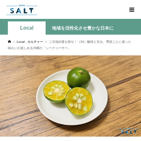
Local
地域を活性化させ豊かな日本に
Local
,
カルチャー
ご当地自慢を探せ！（39）酸味と甘み、季節ごとに違った
味わいが楽しめる沖縄の「シークヮーサー」