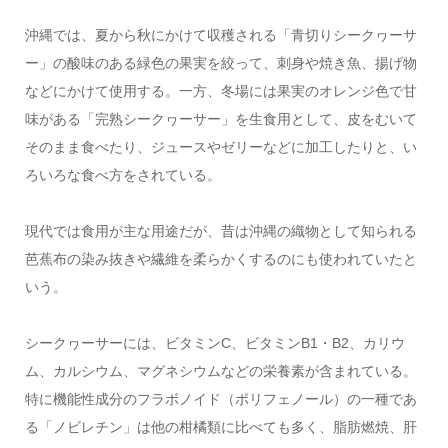
沖縄では、夏から秋にかけて収穫される「青切りシークヮーサ
ー」の酸味のある緑色の果実を絞って、刺身や焼き魚、揚げ物
などにかけて使用する。一方、冬場には果実のオレンジ色で甘
味がある「完熟シークヮーサー」を生食用として、皮をむいて
そのまま食べたり、ジュースやゼリーなどに加工したりと、い
ろいろな食べ方をされている。
現代では食用が主な用途だが、昔は沖縄の織物として知られる
芭蕉布の染み抜きや繊維を柔らかくするのにも使われていたと
いう。
シークヮーサーには、ビタミンC、ビタミンB1・B2、カリウ
ム、カルシウム、マグネシウムなどの栄養素が含まれている。
特に機能性成分のフラボノイド（ポリフェノール）の一種であ
る「ノビレチン」は他の柑橘類に比べても多く、脂肪燃焼、肝