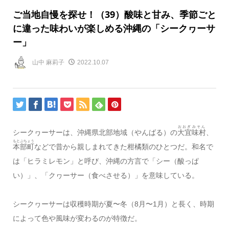
ご当地自慢を探せ！（39）酸味と甘み、季節ごと
に違った味わいが楽しめる沖縄の「シークヮーサ
ー」
山中 麻莉子
2022.10.07
おおぎみそん
シークヮーサーは、沖縄県北部地域（やんばる）の
大宜味村
、
もとぶちょう
本部町
などで昔から親しまれてきた柑橘類のひとつだ。和名で
は「ヒラミレモン」と呼び、沖縄の方言で「シー（酸っぱ
い）」、「クヮーサー（食べさせる）」を意味している。
シークヮーサーは収穫時期が夏〜冬（8月〜1月）と長く、時期
によって色や風味が変わるのが特徴だ。