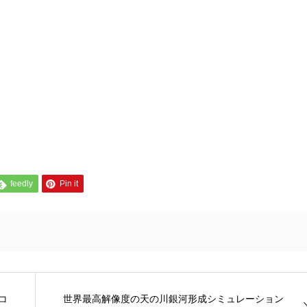
feedly
Pin it
コ
世界最高解像度の天の川銀河形成シミュレーション