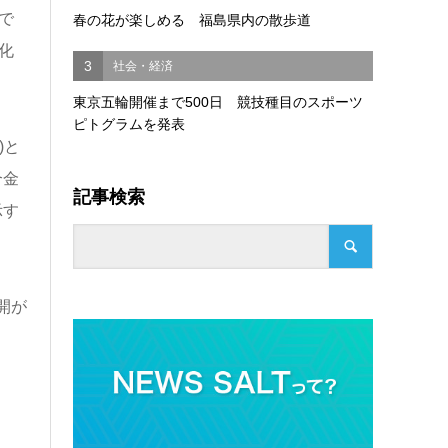
で
春の花が楽しめる 福島県内の散歩道
化
3
社会・経済
東京五輪開催まで500日 競技種目のスポーツ
ピトグラムを発表
)と
合金
記事検索
示す
開が