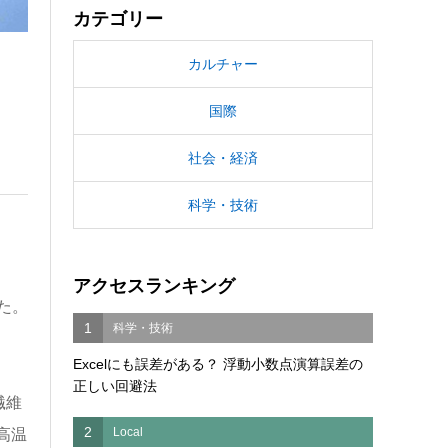
カテゴリー
カルチャー
国際
社会・経済
科学・技術
アクセスランキング
た。
1
科学・技術
Excelにも誤差がある？ 浮動小数点演算誤差の
正しい回避法
繊維
2
Local
高温