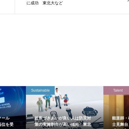
に成功 東北大など
Sustainable
Talent
クール
近所づきあいが良い人は防災対
能楽師・
高位を受
策の実施割合が高い傾向 東北
士見舞台