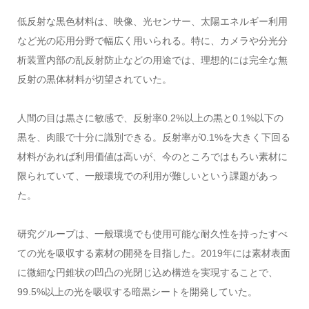
低反射な黒色材料は、映像、光センサー、太陽エネルギー利用
など光の応用分野で幅広く用いられる。特に、カメラや分光分
析装置内部の乱反射防止などの用途では、理想的には完全な無
反射の黒体材料が切望されていた。
人間の目は黒さに敏感で、反射率0.2%以上の黒と0.1%以下の
黒を、肉眼で十分に識別できる。反射率が0.1%を大きく下回る
材料があれば利用価値は高いが、今のところではもろい素材に
限られていて、一般環境での利用が難しいという課題があっ
た。
研究グループは、一般環境でも使用可能な耐久性を持ったすべ
ての光を吸収する素材の開発を目指した。2019年には素材表面
に微細な円錐状の凹凸の光閉じ込め構造を実現することで、
99.5%以上の光を吸収する暗黒シートを開発していた。