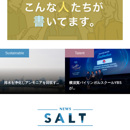
Sustainable
Talent
排水を浄化しアンモニアを回収す...
横須賀バイリンガルスクールYBS
が...