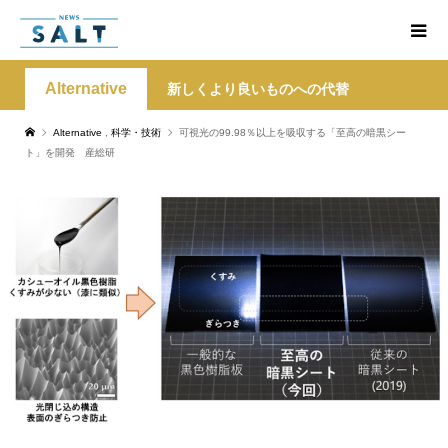
Alternative
新しくより良いものへの代替
Alternative
,
科学・技術
可視光の99.98％以上を吸収する「至高の暗黒シー
ト」を開発 産総研