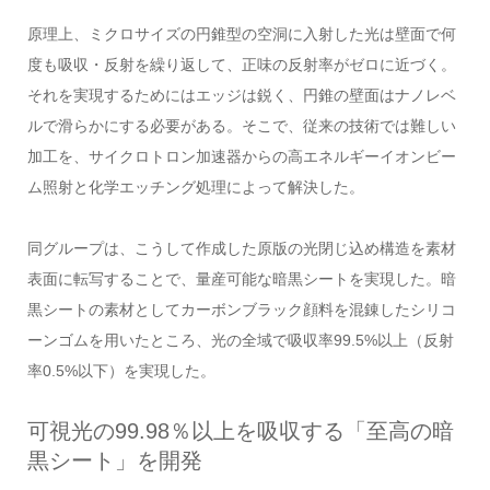
原理上、ミクロサイズの円錐型の空洞に入射した光は壁面で何
度も吸収・反射を繰り返して、正味の反射率がゼロに近づく。
それを実現するためにはエッジは鋭く、円錐の壁面はナノレベ
ルで滑らかにする必要がある。そこで、従来の技術では難しい
加工を、サイクロトロン加速器からの高エネルギーイオンビー
ム照射と化学エッチング処理によって解決した。
同グループは、こうして作成した原版の光閉じ込め構造を素材
表面に転写することで、量産可能な暗黒シートを実現した。暗
黒シートの素材としてカーボンブラック顔料を混錬したシリコ
ーンゴムを用いたところ、光の全域で吸収率99.5%以上（反射
率0.5%以下）を実現した。
可視光の99.98％以上を吸収する「至高の暗
黒シート」を開発