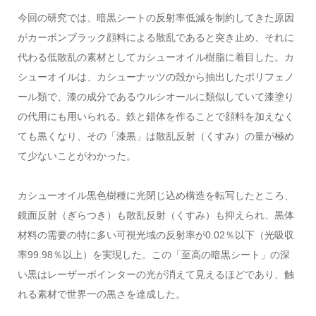
今回の研究では、暗黒シートの反射率低減を制約してきた原因
がカーボンブラック顔料による散乱であると突き止め、それに
代わる低散乱の素材としてカシューオイル樹脂に着目した。カ
シューオイルは、カシューナッツの殻から抽出したポリフェノ
ール類で、漆の成分であるウルシオールに類似していて漆塗り
の代用にも用いられる。鉄と錯体を作ることで顔料を加えなく
ても黒くなり、その「漆黒」は散乱反射（くすみ）の量が極め
て少ないことがわかった。
カシューオイル黒色樹種に光閉じ込め構造を転写したところ、
鏡面反射（ぎらつき）も散乱反射（くすみ）も抑えられ、黒体
材料の需要の特に多い可視光域の反射率が0.02％以下（光吸収
率99.98％以上）を実現した。この「至高の暗黒シート」の深
い黒はレーザーポインターの光が消えて見えるほどであり、触
れる素材で世界一の黒さを達成した。