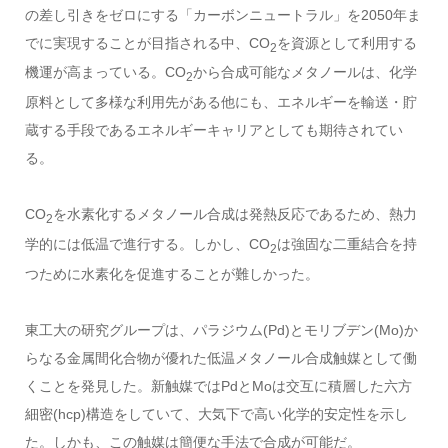
の差し引きをゼロにする「カーボンニュートラル」を2050年ま
でに実現することが目指される中、CO
を資源として利用する
2
機運が高まっている。CO
から合成可能なメタノールは、化学
2
原料として多様な利用先がある他にも、エネルギーを輸送・貯
蔵する手段であるエネルギーキャリアとしても期待されてい
る。
CO
を水素化するメタノール合成は発熱反応であるため、熱力
2
学的には低温で進行する。しかし、CO
は強固な二重結合を持
2
つために水素化を促進することが難しかった。
東工大の研究グループは、パラジウム(Pd)とモリブデン(Mo)か
らなる金属間化合物が優れた低温メタノール合成触媒として働
くことを発見した。新触媒ではPdとMoは交互に積層した六方
細密(hcp)構造をしていて、大気下で高い化学的安定性を示し
た。しかも、この触媒は簡便な手法で合成が可能だ。