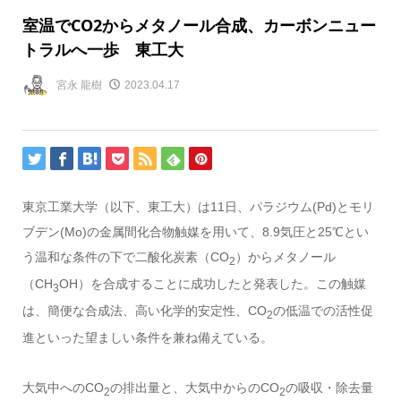
室温でCO2からメタノール合成、カーボンニュー
トラルへ一歩 東工大
宮永 龍樹
2023.04.17
東京工業大学（以下、東工大）は11日、パラジウム(Pd)とモリ
ブデン(Mo)の金属間化合物触媒を用いて、8.9気圧と25℃とい
う温和な条件の下で二酸化炭素（CO
）からメタノール
2
（CH
OH）を合成することに成功したと発表した。この触媒
3
は、簡便な合成法、高い化学的安定性、CO
の低温での活性促
2
進といった望ましい条件を兼ね備えている。
大気中へのCO
の排出量と、大気中からのCO
の吸収・除去量
2
2