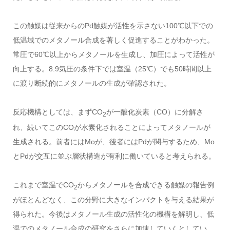
この触媒は従来からのPd触媒が活性を示さない100℃以下での
低温域でのメタノール合成を著しく促進することがわかった。
常圧で60℃以上からメタノールを生成し、加圧によって活性が
向上する。8.9気圧の条件下では室温（25℃）でも50時間以上
に渡り断続的にメタノールの生成が確認された。
反応機構としては、まずCO
が一酸化炭素（CO）に分解さ
2
れ、続いてこのCOが水素化されることによってメタノールが
生成される。前者にはMoが、後者にはPdが関与するため、Mo
とPdが交互に並ぶ層状構造が有利に働いていると考えられる。
これまで室温でCO
からメタノールを合成できる触媒の報告例
2
がほとんどなく、この分野に大きなインパクトを与える結果が
得られた。今後はメタノール生成の活性化の機構を解明し、低
温でのメタノール合成の研究をさらに加速していくとしてい