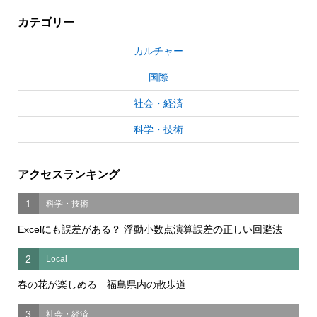
カテゴリー
カルチャー
国際
社会・経済
科学・技術
アクセスランキング
1
科学・技術
Excelにも誤差がある？ 浮動小数点演算誤差の正しい回避法
2
Local
春の花が楽しめる 福島県内の散歩道
3
社会・経済