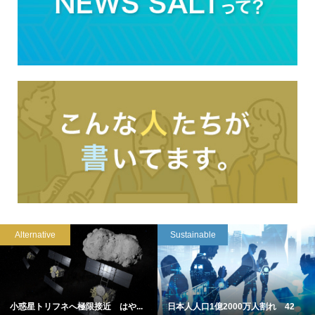
Alternative
Sustainable
小惑星トリフネへ極限接近 はや...
日本人人口1億2000万人割れ 42