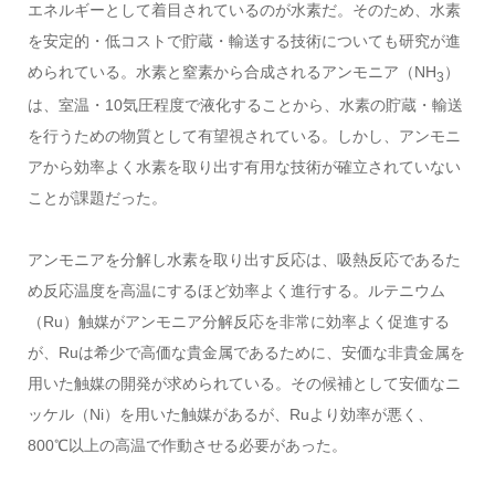
エネルギーとして着目されているのが水素だ。そのため、水素
を安定的・低コストで貯蔵・輸送する技術についても研究が進
められている。水素と窒素から合成されるアンモニア（NH
）
3
は、室温・10気圧程度で液化することから、水素の貯蔵・輸送
を行うための物質として有望視されている。しかし、アンモニ
アから効率よく水素を取り出す有用な技術が確立されていない
ことが課題だった。
アンモニアを分解し水素を取り出す反応は、吸熱反応であるた
め反応温度を高温にするほど効率よく進行する。ルテニウム
（Ru）触媒がアンモニア分解反応を非常に効率よく促進する
が、Ruは希少で高価な貴金属であるために、安価な非貴金属を
用いた触媒の開発が求められている。その候補として安価なニ
ッケル（Ni）を用いた触媒があるが、Ruより効率が悪く、
800℃以上の高温で作動させる必要があった。