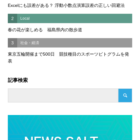
Excelにも誤差がある？ 浮動小数点演算誤差の正しい回避法
2
Local
春の花が楽しめる 福島県内の散歩道
3
社会・経済
東京五輪開催まで500日 競技種目のスポーツピトグラムを発
表
記事検索