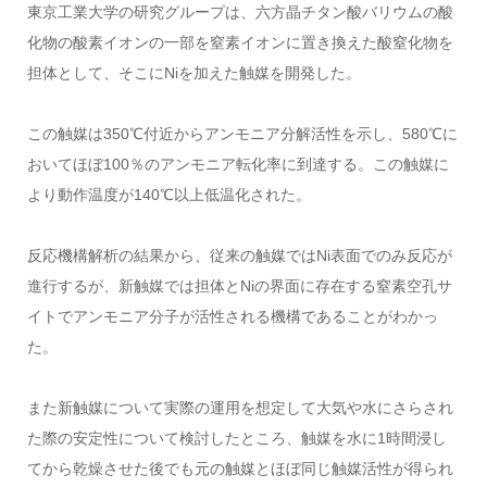
東京工業大学の研究グループは、六方晶チタン酸バリウムの酸
化物の酸素イオンの一部を窒素イオンに置き換えた酸窒化物を
担体として、そこにNiを加えた触媒を開発した。
この触媒は350℃付近からアンモニア分解活性を示し、580℃に
おいてほぼ100％のアンモニア転化率に到達する。この触媒に
より動作温度が140℃以上低温化された。
反応機構解析の結果から、従来の触媒ではNi表面でのみ反応が
進行するが、新触媒では担体とNiの界面に存在する窒素空孔サ
イトでアンモニア分子が活性される機構であることがわかっ
た。
また新触媒について実際の運用を想定して大気や水にさらされ
た際の安定性について検討したところ、触媒を水に1時間浸し
てから乾燥させた後でも元の触媒とほぼ同じ触媒活性が得られ