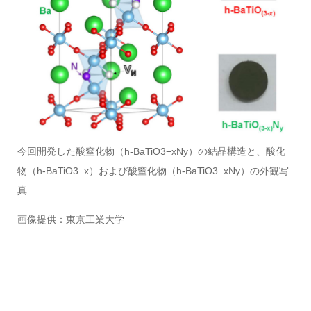
今回開発した酸窒化物（h-BaTiO3−xNy）の結晶構造と、酸化
物（h-BaTiO3−x）および酸窒化物（h-BaTiO3−xNy）の外観写
真
画像提供：東京工業大学