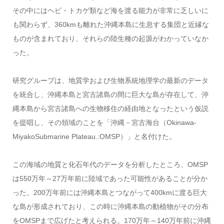
その中にはヘビ・トカゲ類など海を渡る能力が非常に乏しいに
も関わらず、360kmも離れた沖縄本島に生息する集団と近縁な
ものが含まれており、それらの陸生種の起源がわかっていなか
った。
研究グループは、地質学および生物系統地理学の最新のデータ
を統合し、沖縄本島と宮古諸島の間に巨大な島が存在して、沖
縄本島から宮古諸島への生物移住の経由地となったという仮説
を提唱し、その領域のことを「沖縄－宮古海台（Okinawa-
MiyakoSubmarine Plateau.:OMSP）」と名付けた。
この海域の地質と化石年代のデータを分析したところ、OMSP
は550万年～27万年前に陸域であった可能性があることが分か
った。200万年前には沖縄本島とつながって400kmに渡る巨大
な島が形成されており、この時に沖縄本島の動植物がその分布
をOMSPまで広げたと考えられる。170万年～140万年前に沖縄