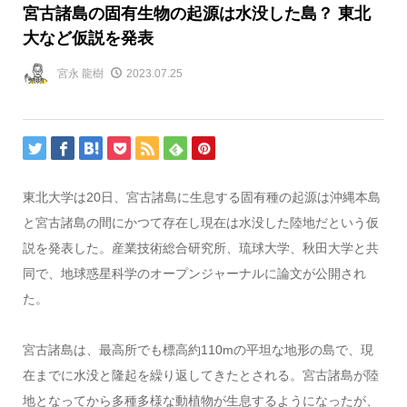
宮古諸島の固有生物の起源は水没した島？ 東北
大など仮説を発表
宮永 龍樹
2023.07.25
東北大学は20日、宮古諸島に生息する固有種の起源は沖縄本島
と宮古諸島の間にかつて存在し現在は水没した陸地だという仮
説を発表した。産業技術総合研究所、琉球大学、秋田大学と共
同で、地球惑星科学のオープンジャーナルに論文が公開され
た。
宮古諸島は、最高所でも標高約110mの平坦な地形の島で、現
在までに水没と隆起を繰り返してきたとされる。宮古諸島が陸
地となってから多種多様な動植物が生息するようになったが、