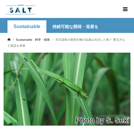
Sustainable
持続可能な開発・発展を
Sustainable
,
科学・技術
宮古諸島の固有生物の起源は水没した島？ 東北大な
ど仮説を発表