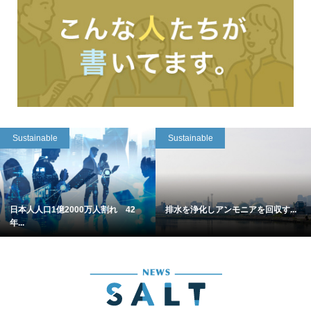
Sustainable
Sustainable
日本人人口1億2000万人割れ 42
排水を浄化しアンモニアを回収す...
年...