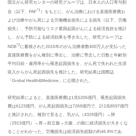
国立がん研究センターの研究グループは、日本人の人口寄与割
*1
合（以下、PAF
）をもとに、がん治療における直接医療費お
よび治療やがん死による労働機会損失による損失（以下、労働
損失）、予防可能なリスク要因起因がんによる経済負担を推計
し、がん予防による経済効果を導き出した。研究グループは
*2
NDB
に蓄積された2015年のがん治療者数400万人が支払った
直接医療費をがん種別に導出し、治療に専念した日数と年齢別
平均日給・雇用率から罹患起因損失を、がん死で失われた生涯
収入からがん死起因損失を推計した。研究結果は国際誌
「Grobal Health&Medicine」に公開された。
研究結果によると、直接医療費は1兆5205億円、罹患起因損失
費は6123億円、がん死起因損失は7269億円で、計2兆8597億円
と推計された。種別で見ると、乳がん（4329億円）→肺
（2913億円）→胃→前立腺→大腸…の順に経済損失が大きくな
ることがわかった。労働損失は経済損失総額の約46.8%であ