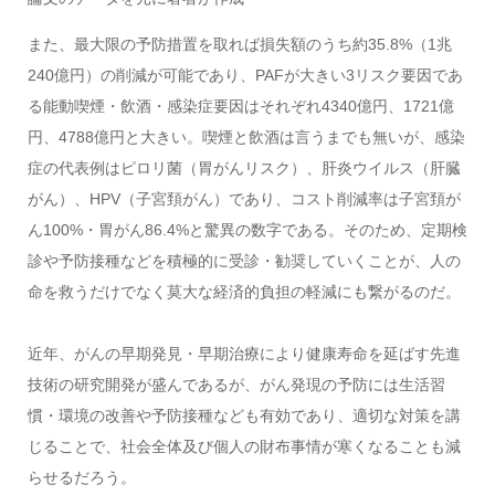
また、最大限の予防措置を取れば損失額のうち約35.8%（1兆
240億円）の削減が可能であり、PAFが大きい3リスク要因であ
る能動喫煙・飲酒・感染症要因はそれぞれ4340億円、1721億
円、4788億円と大きい。喫煙と飲酒は言うまでも無いが、感染
症の代表例はピロリ菌（胃がんリスク）、肝炎ウイルス（肝臓
がん）、HPV（子宮頚がん）であり、コスト削減率は子宮頚が
ん100%・胃がん86.4%と驚異の数字である。そのため、定期検
診や予防接種などを積極的に受診・勧奨していくことが、人の
命を救うだけでなく莫大な経済的負担の軽減にも繋がるのだ。
近年、がんの早期発見・早期治療により健康寿命を延ばす先進
技術の研究開発が盛んであるが、がん発現の予防には生活習
慣・環境の改善や予防接種なども有効であり、適切な対策を講
じることで、社会全体及び個人の財布事情が寒くなることも減
らせるだろう。