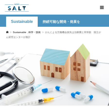
Sustainable
持続可能な開発・発展を
Sustainable
,
科学・技術
がんによる労働機会損失は治療費と同等額 国立が
ん研究センターが推計