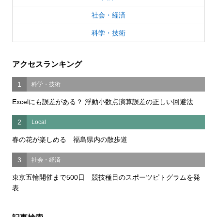
社会・経済
科学・技術
アクセスランキング
1
科学・技術
Excelにも誤差がある？ 浮動小数点演算誤差の正しい回避法
2
Local
春の花が楽しめる 福島県内の散歩道
3
社会・経済
東京五輪開催まで500日 競技種目のスポーツピトグラムを発
表