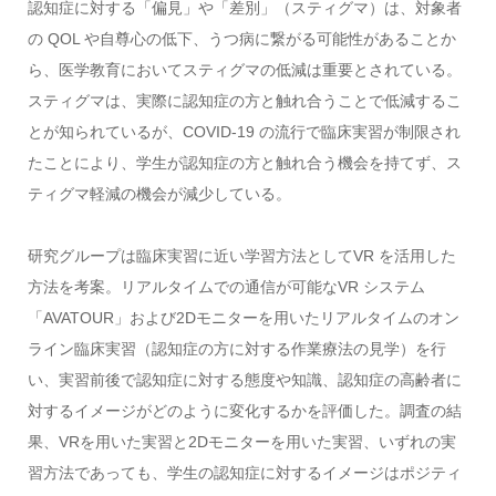
認知症に対する「偏見」や「差別」（スティグマ）は、対象者
の QOL や自尊心の低下、うつ病に繋がる可能性があることか
ら、医学教育においてスティグマの低減は重要とされている。
スティグマは、実際に認知症の方と触れ合うことで低減するこ
とが知られているが、COVID-19 の流行で臨床実習が制限され
たことにより、学生が認知症の方と触れ合う機会を持てず、ス
ティグマ軽減の機会が減少している。
研究グループは臨床実習に近い学習方法としてVR を活用した
方法を考案。リアルタイムでの通信が可能なVR システム
「AVATOUR」および2Dモニターを用いたリアルタイムのオン
ライン臨床実習（認知症の方に対する作業療法の見学）を行
い、実習前後で認知症に対する態度や知識、認知症の高齢者に
対するイメージがどのように変化するかを評価した。調査の結
果、VRを用いた実習と2Dモニターを用いた実習、いずれの実
習方法であっても、学生の認知症に対するイメージはポジティ