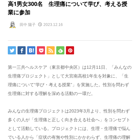
高1男女300名 生理痛について学び、考える授
業に参加
田中 陽子
2023.12.16
第一三共ヘルスケア（東京都中央区）は
12
月
11
日、「みんなの
生理痛プロジェクト」として大宮南高校
1
年生を対象に、「生
理痛について“学び・考える授業”」を実施した。性別を問わず
生理痛に対する理解を深める活動の一環だ。
みんなの生理痛プロジェクトは
2023
年
3
月より、性別を問わず
多くの人が「生理痛と正しく向き合える社会へ」をコンセプト
として活動している。プロジェクトには、生理・生理痛で悩ん
でいる人から「症状の有無や性別にかかわらず、生理痛の理解