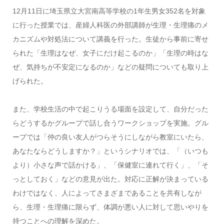
12
月
11
日に埼玉県立大宮南高等学校の
1
年生男女
352
名を対象
に行った授業では、産婦人科医の外部講師が生理・生理痛のメ
カニズムや対処法について講義を行った。生徒から事前に寄せ
られた「生理はなぜ、女子にだけ起こるのか」「生理の時はな
ぜ、気持ちが不安定になるのか」などの疑問についても取り上
げられた。
また、学校生活の中で起こりうる場面を設定して、自分だった
らどうするかグループで話し合うワークショップを実施。グル
ープでは「仲の良い友人がつらそうにしながら教室にいたら、
あなたならどうしますか？」というシナリオでは、「（いつも
より）小さな声で話かける」、「保健室に連れて行く」、「そ
っとしておく」などの意見が出た。対応に正解が決まっている
わけではなく、人によってさまざまであることを共有しなが
ら、生理・生理痛に限らず、体調が悪い人に対して思いやりを
持つことへの理解を深めた。