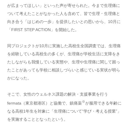
が広まってほしい」といった声が寄せられた。今まで生理痛に
ついて考えたことがなかった人も含めて、皆で生理・生理痛と
向き合う「はじめの一歩」を提供したいとの思いから、
10
月に
「
FIRST STEP ACTION
」を開始した。
同プロジェクトが
10
月に実施した高校生全国調査では、生理痛
を経験している高校生の多くが、生理痛が学校生活に支障をき
たしながらも我慢している実態や、生理や生理痛に関して困っ
たことがあっても学校に相談しづらいと感じている実状が明ら
かになった。
そこで、女性のウェルネス課題の解決・支援事業を行う
※
fermata
（東京都港区）と協働で、鎮痛薬
が服用できる年齢に
なる高校
1
年生を対象に「生理痛について“学び・考える授業”」
を実施することとなったという。