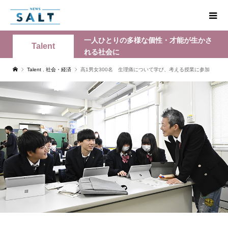
一人ひとりの多様な個性・才能が生かさ
Talent
れる社会に
Talent
,
社会・経済
高1男女300名 生理痛について学び、考える授業に参加