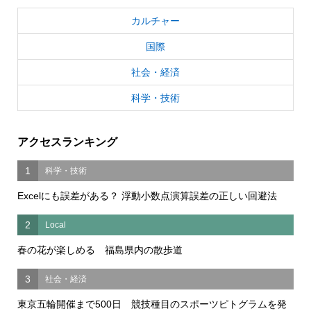
カルチャー
国際
社会・経済
科学・技術
アクセスランキング
1
科学・技術
Excelにも誤差がある？ 浮動小数点演算誤差の正しい回避法
2
Local
春の花が楽しめる 福島県内の散歩道
3
社会・経済
東京五輪開催まで500日 競技種目のスポーツピトグラムを発